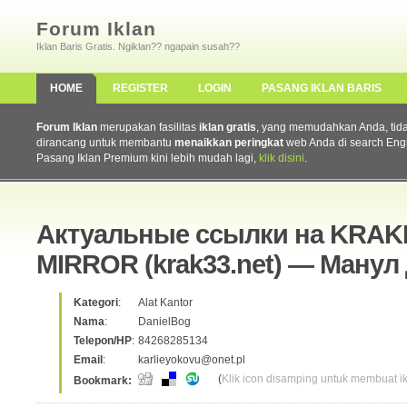
Forum Iklan
Iklan Baris Gratis. Ngiklan?? ngapain susah??
HOME
REGISTER
LOGIN
PASANG IKLAN BARIS
Forum Iklan
merupakan fasilitas
iklan gratis
, yang memudahkan Anda, tidak 
dirancang untuk membantu
menaikkan peringkat
web Anda di search Eng
Pasang Iklan Premium kini lebih mudah lagi,
klik disini
.
Актуальные ссылки на KRA
MIRROR (krak33.net) — Манул
Kategori
:
Alat Kantor
Nama
:
DanielBog
Telepon/HP
:
84268285134
Email
:
karlieyokovu@onet.pl
(
Klik icon disamping untuk membuat ikl
Bookmark: