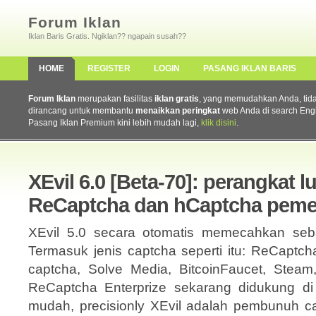
Forum Iklan
Iklan Baris Gratis. Ngiklan?? ngapain susah??
HOME
REGISTER
LOGIN
PASANG IKLAN BARIS
Forum Iklan
merupakan fasilitas
iklan gratis
, yang memudahkan Anda, tidak 
dirancang untuk membantu
menaikkan peringkat
web Anda di search Eng
Pasang Iklan Premium kini lebih mudah lagi,
klik disini
.
XEvil 6.0 [Beta-70]: perangkat l
ReCaptcha dan hCaptcha pemec
XEvil 5.0 secara otomatis memecahkan seba
Termasuk jenis captcha seperti itu: ReCaptc
captcha, Solve Media, BitcoinFaucet, Stea
ReCaptcha Enterprize sekarang didukung di 
mudah, precisionly XEvil adalah pembunuh cap