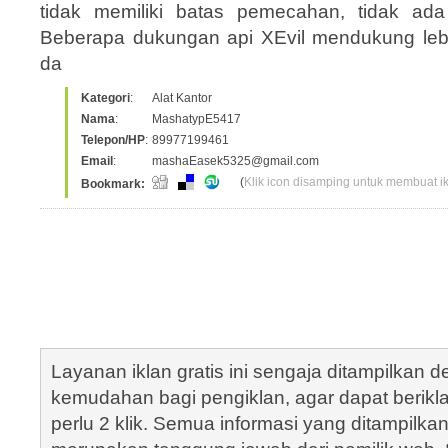
tidak memiliki batas pemecahan, tidak ad
Beberapa dukungan api XEvil mendukung lebi
da
Kategori
:
Alat Kantor
Nama
:
MashatypE5417
Telepon/HP
:
89977199461
Email
:
mashaEasek5325@gmail.com
(
Klik icon disamping untuk membuat ikl
Bookmark:
Layanan iklan gratis ini sengaja ditampilkan
kemudahan bagi pengiklan, agar dapat berik
perlu 2 klik. Semua informasi yang ditampilka