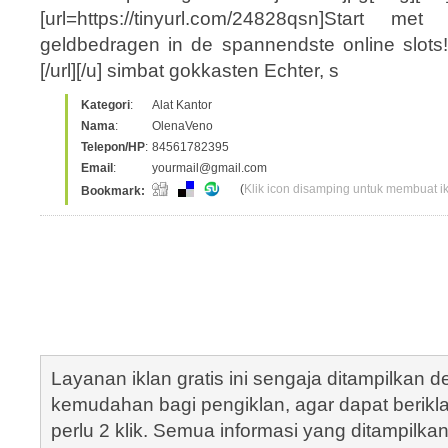
[url=https://tinyurl.com/24828qsn]Start 
geldbedragen in de spannendste online slots
[/url][/u] simbat gokkasten Echter, s
Kategori
:
Alat Kantor
Nama
:
OlenaVeno
Telepon/HP
:
84561782395
Email
:
yourmail@gmail.com
(
Klik icon disamping untuk membuat ikl
Bookmark:
Layanan iklan gratis ini sengaja ditampilkan
kemudahan bagi pengiklan, agar dapat berik
perlu 2 klik. Semua informasi yang ditampilka