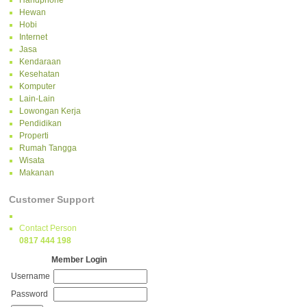
Handphone
Hewan
Hobi
Internet
Jasa
Kendaraan
Kesehatan
Komputer
Lain-Lain
Lowongan Kerja
Pendidikan
Properti
Rumah Tangga
Wisata
Makanan
Customer Support
Contact Person
0817 444 198
Member Login
Username
Password