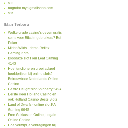
site
nugraha mybigmallshop.com
site
Iklan Terbaru
Welke crypto casino’s geven gratis
spins voor Bitcoin-gebruikers? Bet
Poker
Midas Wilds - demo Reflex
Gaming 272$
Bloodaxe slot Four Leaf Gaming
414$
Hoe functioneren groeijackpot
hoofdprijzen bij online slots?
Betrouwbaar Nederlands Online
Casino
Gastro Delight slot Spinberry 549¥
Eerste Keer Holland Casino en
ook Holland Casino Beste Slots
Land of Dwarfs - online slot KA
Gaming 994$
Free Gokkasten Online, Legale
Online Casino
Hoe vermijd je vertragingen bij