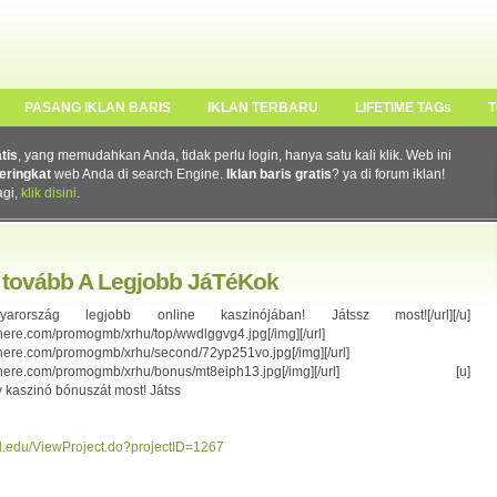
PASANG IKLAN BARIS
IKLAN TERBARU
LIFETIME TAGs
T
atis
, yang memudahkan Anda, tidak perlu login, hanya satu kali klik. Web ini
eringkat
web Anda di search Engine.
Iklan baris gratis
? ya di forum iklan!
agi,
klik disini
.
 tovább A Legjobb JáTéKok
z Magyarország legjobb online kaszinójában! Játssz most![/url][/u]
ys-here.com/promogmb/xrhu/top/wwdlggvg4.jpg[/img][/url]
ys-here.com/promogmb/xrhu/second/72yp251vo.jpg[/img][/url]
s://boys-here.com/promogmb/xrhu/bonus/mt8eiph13.jpg[/img][/url] [u]
ív kaszinó bónuszát most! Játss
rd.edu/ViewProject.do?projectID=1267