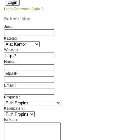
Lupa Password Anda ?
Submit Iklan
Judul :
Kategori :
Website :
Nama :
Telp/HP :
Email :
Propinsi :
Kabupaten :
Isi Iklan