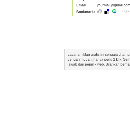
Email
:
yourmail@gmail.co
(
Klik
Bookmark:
Layanan iklan gratis ini sengaja dita
dengan mudah, hanya perlu 2 klik. Se
jawab dari pemilik web. Silahkan berha