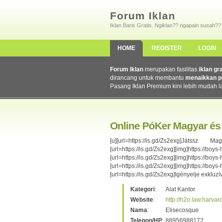
Forum Iklan
Iklan Baris Gratis. Ngiklan?? ngapain susah??
HOME
REGISTER
LOGIN
Forum Iklan
merupakan fasilitas
iklan gr
dirancang untuk membantu
menaikkan p
Pasang Iklan Premium kini lebih mudah l
Online PóKer Magyar és
[u][url=https://is.gd/Zs2exg]Játss
[url=https://is.gd/Zs2exg][img]https://bo
[url=https://is.gd/Zs2exg][img]https://bo
[url=https://is.gd/Zs2exg][img]http
[url=https://is.gd/Zs2exg]Igényelje exkluz
Kategori
:
Alat Kantor
Website
:
http://h2o.law.harva
Nama
:
Elisecosque
Telepon/HP
:
88956988172