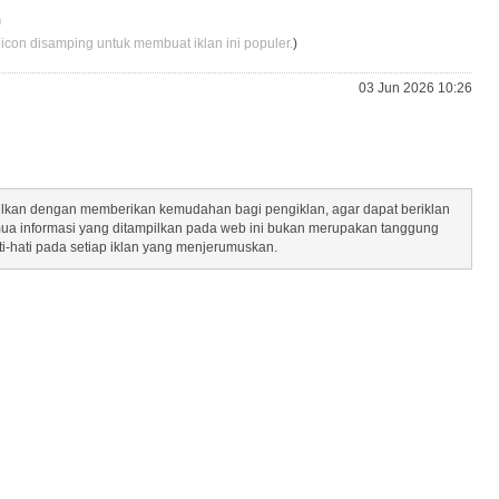
m
 icon disamping untuk membuat iklan ini populer.
)
03 Jun 2026 10:26
mpilkan dengan memberikan kemudahan bagi pengiklan, agar dapat beriklan
mua informasi yang ditampilkan pada web ini bukan merupakan tanggung
ti-hati pada setiap iklan yang menjerumuskan.