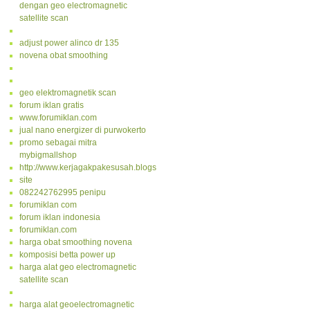
dengan geo electromagnetic
satellite scan
adjust power alinco dr 135
novena obat smoothing
geo elektromagnetik scan
forum iklan gratis
www.forumiklan.com
jual nano energizer di purwokerto
promo sebagai mitra
mybigmallshop
http://www.kerjagakpakesusah.blogspot.com/
site
082242762995 penipu
forumiklan com
forum iklan indonesia
forumiklan.com
harga obat smoothing novena
komposisi betta power up
harga alat geo electromagnetic
satellite scan
harga alat geoelectromagnetic