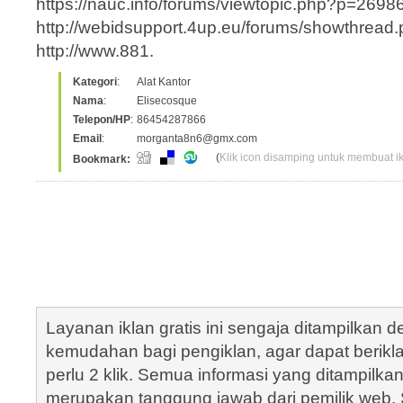
https://nauc.info/forums/viewtopic.php?p=26
http://webidsupport.4up.eu/forums/showthread
http://www.881.
Kategori
:
Alat Kantor
Nama
:
Elisecosque
Telepon/HP
:
86454287866
Email
:
morganta8n6@gmx.com
(
Klik icon disamping untuk membuat ikl
Bookmark:
Layanan iklan gratis ini sengaja ditampilkan
kemudahan bagi pengiklan, agar dapat berik
perlu 2 klik. Semua informasi yang ditampilka
merupakan tanggung jawab dari pemilik web. S