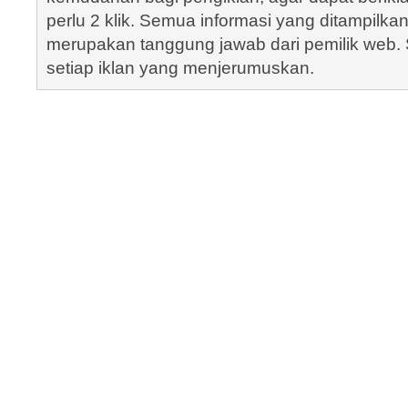
perlu 2 klik. Semua informasi yang ditampilka
merupakan tanggung jawab dari pemilik web. S
setiap iklan yang menjerumuskan.