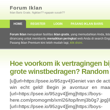
Forum Iklan
Iklan Baris Gratis. Ngiklan?? ngapain susah??
HOME
REGISTER
LOGIN
PASANG IKLAN BARIS
Forum Iklan
merupakan fasilitas
iklan gratis
, yang memudahkan Anda, tidak 
dirancang untuk membantu
menaikkan peringkat
web Anda di search Eng
Pasang Iklan Premium kini lebih mudah lagi,
klik disini
.
Hoe voorkom ik vertragingen b
grote winstbedragen? Random
[u][url=https://psee.io/95zgv4]Geniet van de ac
win echt geld! Begin je avontuur en maak 
[url=https://psee.io/95zgv4][img]https://boys-
here.com/promogmb/xrnl26/top/lnmj3b0g7.jpg[/im
[url=https://psee.io/95zgv4][img]https://boys-