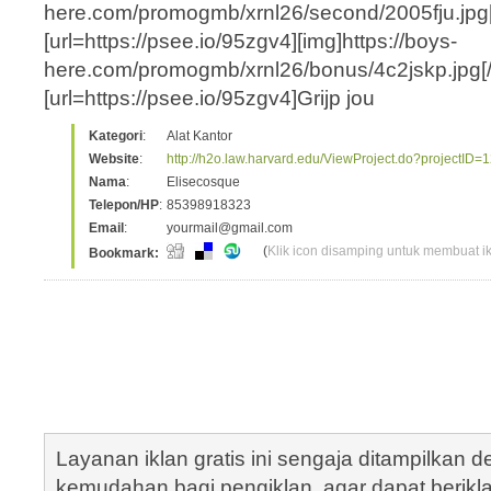
here.com/promogmb/xrnl26/second/2005fju.jpg[/
[url=https://psee.io/95zgv4][img]https://boys-
here.com/promogmb/xrnl26/bonus/4c2js
[url=https://psee.io/95zgv4]Grijp jou
Kategori
:
Alat Kantor
Website
:
http://h2o.law.harvard.edu/ViewProject.do?projectID=
Nama
:
Elisecosque
Telepon/HP
:
85398918323
Email
:
yourmail@gmail.com
(
Klik icon disamping untuk membuat ikl
Bookmark:
Layanan iklan gratis ini sengaja ditampilkan
kemudahan bagi pengiklan, agar dapat berik