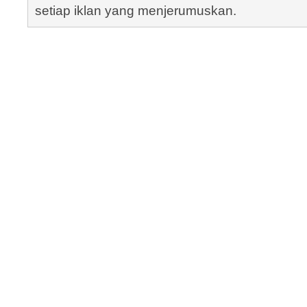
setiap iklan yang menjerumuskan.