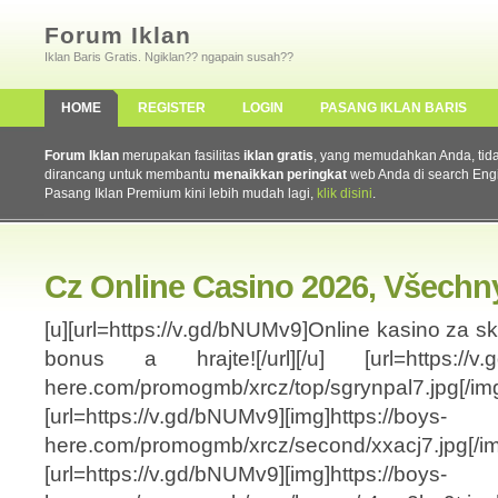
Forum Iklan
Iklan Baris Gratis. Ngiklan?? ngapain susah??
HOME
REGISTER
LOGIN
PASANG IKLAN BARIS
Forum Iklan
merupakan fasilitas
iklan gratis
, yang memudahkan Anda, tidak 
dirancang untuk membantu
menaikkan peringkat
web Anda di search Eng
Pasang Iklan Premium kini lebih mudah lagi,
klik disini
.
Cz Online Casino 2026, Všechn
[u][url=https://v.gd/bNUMv9]Online kasino za sk
bonus a hrajte![/url][/u] [url=https://v.gd
here.com/promogmb/xrcz/top/sgrynpal7.jpg[/img]
[url=https://v.gd/bNUMv9][img]https://boys-
here.com/promogmb/xrcz/second/xxacj7.jpg[/img
[url=https://v.gd/bNUMv9][img]https://boys-