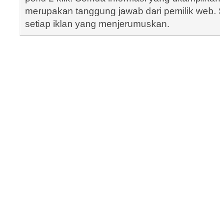
merupakan tanggung jawab dari pemilik web. S
setiap iklan yang menjerumuskan.