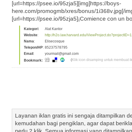
[url=https://psee.io/95zja5][img]https://boys-
here.com/promogmb/xres/bonus/1i368
[url=https://psee.io/95zja5]¡Comience con un b
Kategori
:
Alat Kantor
Website
:
http://h2o.law.harvard.edu/ViewProject.do?projectID=
Nama
:
Elisecosque
Telepon/HP
:
85237578795
Email
:
yourmail@gmail.com
(
Klik icon disamping untuk membuat ikl
Bookmark:
Layanan iklan gratis ini sengaja ditampilkan
kemudahan bagi pengiklan, agar dapat berik
perlu 2 klik. Semua informasi yang ditampilka