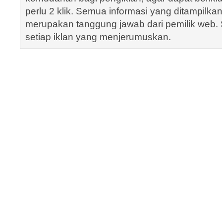
perlu 2 klik. Semua informasi yang ditampilka
merupakan tanggung jawab dari pemilik web. S
setiap iklan yang menjerumuskan.