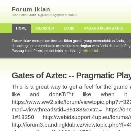
Forum Iklan
Iklan Baris Gratis. Ngiklan?? ngapain susah??
HOME
REGISTER
LOGIN
PASANG IKLAN BARIS
Forum Iklan
merupakan fasilitas
iklan gratis
, yang memudahkan Anda, tidak 
dirancang untuk membantu
menaikkan peringkat
web Anda di search Eng
Pasang Iklan Premium kini lebih mudah lagi,
klik disini
.
Gates of Aztec -- Pragmatic Pla
This is a great way to get a feel for the gam
like and donвЂ™t like when it 
https://www.ww2.site/forum/viewtopic.php?t=32
mod=viewthread&tid=35188&extra= https://one
1#18350 http://webidsupport.4up.eu/forums/
http://forum3.bandingklub.cz/viewtopic.php?