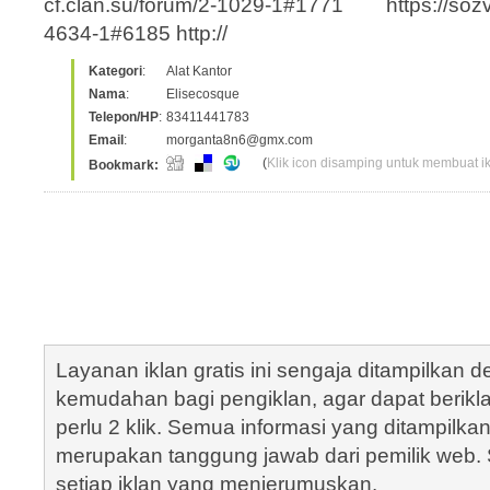
cf.clan.su/forum/2-1029-1#1771 https://sozv
4634-1#6185 http://
Kategori
:
Alat Kantor
Nama
:
Elisecosque
Telepon/HP
:
83411441783
Email
:
morganta8n6@gmx.com
(
Klik icon disamping untuk membuat ikl
Bookmark:
Layanan iklan gratis ini sengaja ditampilkan
kemudahan bagi pengiklan, agar dapat berik
perlu 2 klik. Semua informasi yang ditampilka
merupakan tanggung jawab dari pemilik web. S
setiap iklan yang menjerumuskan.