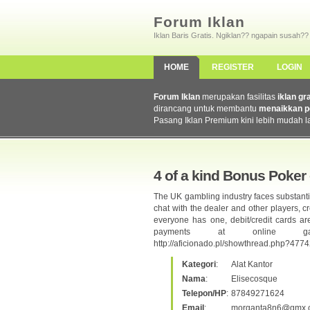
Forum Iklan
Iklan Baris Gratis. Ngiklan?? ngapain susah??
HOME
REGISTER
LOGIN
Forum Iklan
merupakan fasilitas
iklan gr
dirancang untuk membantu
menaikkan p
Pasang Iklan Premium kini lebih mudah l
4 of a kind Bonus Poker
The UK gambling industry faces substanti
chat with the dealer and other players, c
everyone has one, debit/credit cards 
payments at online gambling 
http://aficionado.pl/showthread.php?47
Kategori
:
Alat Kantor
Nama
:
Elisecosque
Telepon/HP
:
87849271624
Email
:
morganta8n6@gmx.