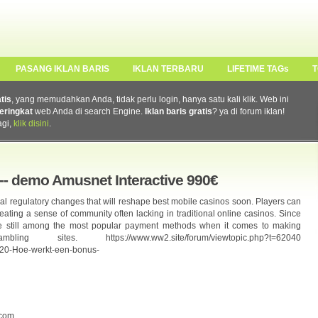
PASANG IKLAN BARIS
IKLAN TERBARU
LIFETIME TAGs
T
atis
, yang memudahkan Anda, tidak perlu login, hanya satu kali klik. Web ini
eringkat
web Anda di search Engine.
Iklan baris gratis
? ya di forum iklan!
agi,
klik disini
.
 -- demo Amusnet Interactive 990€
al regulatory changes that will reshape best mobile casinos soon. Players can
reating a sense of community often lacking in traditional online casinos. Since
are still among the most popular payment methods when it comes to making
sites. https://www.ww2.site/forum/viewtopic.php?t=62040
7420-Hoe-werkt-een-bonus-
com