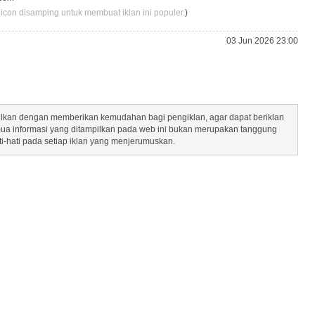
 icon disamping untuk membuat iklan ini populer.
)
03 Jun 2026 23:00
mpilkan dengan memberikan kemudahan bagi pengiklan, agar dapat beriklan
mua informasi yang ditampilkan pada web ini bukan merupakan tanggung
ti-hati pada setiap iklan yang menjerumuskan.