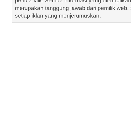
perlu 2 klik. Semua informasi yang ditampilka
merupakan tanggung jawab dari pemilik web. S
setiap iklan yang menjerumuskan.