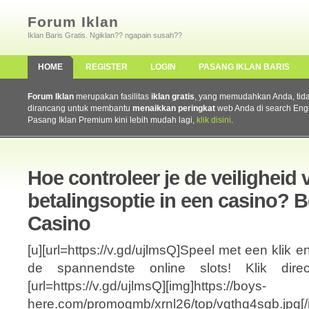
Forum Iklan
Iklan Baris Gratis. Ngiklan?? ngapain susah??
HOME
REGISTER
LOGIN
PASANG IKLAN BARIS
Forum Iklan
merupakan fasilitas
iklan gratis
, yang memudahkan Anda, tidak 
dirancang untuk membantu
menaikkan peringkat
web Anda di search Eng
Pasang Iklan Premium kini lebih mudah lagi,
klik disini
.
Hoe controleer je de veiligheid
betalingsoptie in een casino? 
Casino
[u][url=https://v.gd/ujlmsQ]Speel met een klik e
de spannendste online slots! Klik direct
[url=https://v.gd/ujlmsQ][img]https://boys-
here.com/promogmb/xrnl26/top/vqthg4sgb.jpg[/im