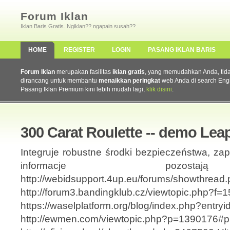
Forum Iklan
Iklan Baris Gratis. Ngiklan?? ngapain susah??
HOME
REGISTER
LOGIN
PASANG IKLAN BARIS
Forum Iklan
merupakan fasilitas
iklan gratis
, yang memudahkan Anda, tidak 
dirancang untuk membantu
menaikkan peringkat
web Anda di search Eng
Pasang Iklan Premium kini lebih mudah lagi,
klik disini
.
300 Carat Roulette -- demo Le
Integruje robustne środki bezpieczeństwa, zap
informacje pozostaj
http://webidsupport.4up.eu/forums/showthread
http://forum3.bandingklub.cz/viewtopic.php?f
https://waselplatform.org/blog/index.php?entry
http://ewmen.com/viewtopic.php?p=1390176#