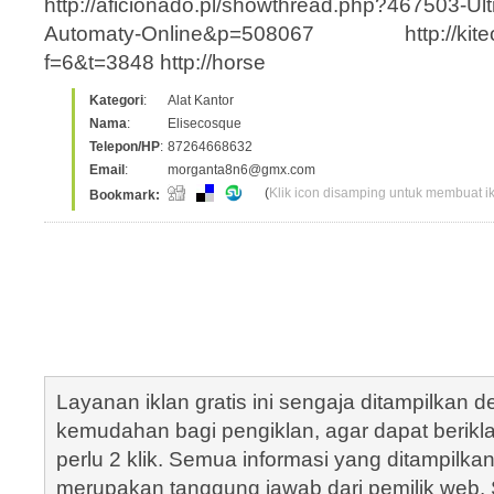
http://aficionado.pl/showthread.php?467503-Ult
Automaty-Online&p=508067 http://kiteonly
f=6&t=3848 http://horse
Kategori
:
Alat Kantor
Nama
:
Elisecosque
Telepon/HP
:
87264668632
Email
:
morganta8n6@gmx.com
(
Klik icon disamping untuk membuat ikl
Bookmark:
Layanan iklan gratis ini sengaja ditampilkan
kemudahan bagi pengiklan, agar dapat berik
perlu 2 klik. Semua informasi yang ditampilka
merupakan tanggung jawab dari pemilik web. S