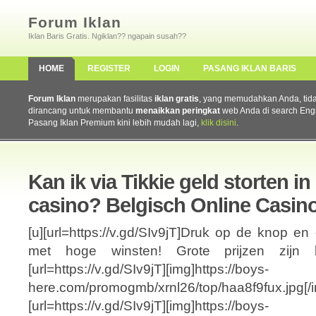
Forum Iklan
Iklan Baris Gratis. Ngiklan?? ngapain susah??
HOME
REGISTER
LOGIN
PASANG IKLAN BARIS
Forum Iklan
merupakan fasilitas
iklan gratis
, yang memudahkan Anda, tidak 
dirancang untuk membantu
menaikkan peringkat
web Anda di search Eng
Pasang Iklan Premium kini lebih mudah lagi,
klik disini
.
Kan ik via Tikkie geld storten in
casino? Belgisch Online Casin
[u][url=https://v.gd/SIv9jT]Druk op de knop en 
met hoge winsten! Grote prijzen zijn bin
[url=https://v.gd/SIv9jT][img]https://boys-
here.com/promogmb/xrnl26/top/haa8f9fux.jpg[/im
[url=https://v.gd/SIv9jT][img]https://boys-