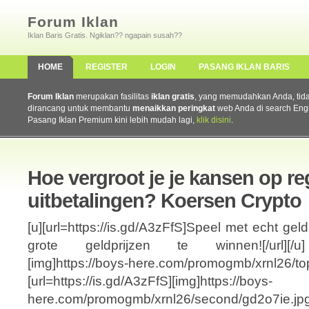
Forum Iklan
Iklan Baris Gratis. Ngiklan?? ngapain susah??
HOME
REGISTER
LOGIN
PASANG IKLAN BARIS
Forum Iklan
merupakan fasilitas
iklan gratis
, yang memudahkan Anda, tidak 
dirancang untuk membantu
menaikkan peringkat
web Anda di search Eng
Pasang Iklan Premium kini lebih mudah lagi,
klik disini
.
Hoe vergroot je je kansen op r
uitbetalingen? Koersen Crypto
[u][url=https://is.gd/A3zFfS]Speel met echt gel
grote geldprijzen te winnen![/url][/u] [
[img]https://boys-here.com/promogmb/xrnl26/top
[url=https://is.gd/A3zFfS][img]https://boys-
here.com/promogmb/xrnl26/second/gd2o7ie.jpg[/