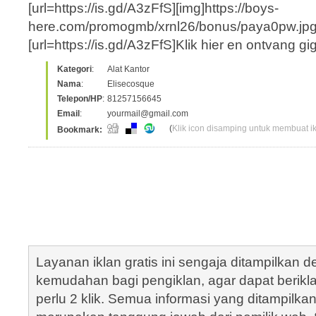
[url=https://is.gd/A3zFfS][img]https://boys-
here.com/promogmb/xrnl26/bonus/paya0
[url=https://is.gd/A3zFfS]Klik hier en ontvang g
Kategori
:
Alat Kantor
Nama
:
Elisecosque
Telepon/HP
:
81257156645
Email
:
yourmail@gmail.com
(
Klik icon disamping untuk membuat ikl
Bookmark:
Layanan iklan gratis ini sengaja ditampilkan
kemudahan bagi pengiklan, agar dapat berik
perlu 2 klik. Semua informasi yang ditampilka