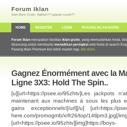
Forum Iklan
Iklan Baris Gratis. Ngiklan?? ngapain susah??
HOME
REGISTER
LOGIN
PASANG IKLAN BARIS
Forum Iklan
merupakan fasilitas
iklan gratis
, yang memudahkan Anda, tidak 
dirancang untuk membantu
menaikkan peringkat
web Anda di search Eng
Pasang Iklan Premium kini lebih mudah lagi,
klik disini
.
Gagnez Énormément avec la Ma
Ligne 3X3: Hold The Spin..
[u][url=https://psee.io/95zhtv]Les jackpots 
maintenant aux machines à sous les plus ex
gains exceptionnels![/url][/u] [url=https://psee
here.com/promogmb/xrfr26/top/14tlpm3.jpg[/img]
[url=https://psee.io/95zhtv][img]https://boys-