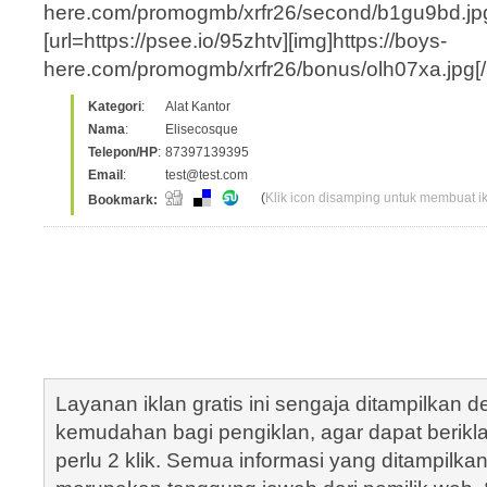
here.com/promogmb/xrfr26/second/b1gu9bd.jpg[/
[url=https://psee.io/95zhtv][img]https://boys-
here.com/promogmb/xrfr26/bonus/olh07xa.jpg[/img
Kategori
:
Alat Kantor
Nama
:
Elisecosque
Telepon/HP
:
87397139395
Email
:
test@test.com
(
Klik icon disamping untuk membuat ikl
Bookmark:
Layanan iklan gratis ini sengaja ditampilkan
kemudahan bagi pengiklan, agar dapat berik
perlu 2 klik. Semua informasi yang ditampilka