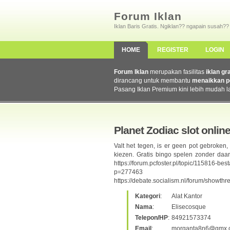
Forum Iklan
Iklan Baris Gratis. Ngiklan?? ngapain susah??
HOME
REGISTER
LOGIN
Forum Iklan
merupakan fasilitas
iklan gr
dirancang untuk membantu
menaikkan p
Pasang Iklan Premium kini lebih mudah l
Planet Zodiac slot onlin
Valt het tegen, is er geen pot gebroken,
kiezen. Gratis bingo spelen zonder daar
https://forum.pcfoster.pl/topic/115816-bes
p=277463 https://ufr-2020.
https://debate.socialism.nl/forum/showt
Kategori
:
Alat Kantor
Nama
:
Elisecosque
Telepon/HP
:
84921573374
Email
:
morganta8n6@gmx.