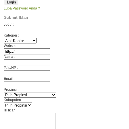
Lupa Password Anda ?
Submit Iklan
Judul :
Kategori :
Website :
Nama :
Telp/HP :
Email :
Propinsi :
Kabupaten :
Isi Iklan