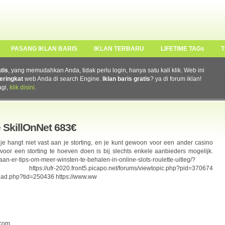
PASANG IKLAN BARIS
IKLAN TERBARU
LIFETIME TAGs
T
atis
, yang memudahkan Anda, tidak perlu login, hanya satu kali klik. Web ini
eringkat
web Anda di search Engine.
Iklan baris gratis
? ya di forum iklan!
agi,
klik disini
.
e SkillOnNet 683€
 je hangt niet vast aan je storting, en je kunt gewoon voor een ander casino
voor een storting te hoeven doen is bij slechts enkele aanbieders mogelijk.
taan-er-tips-om-meer-winsten-te-behalen-in-online-slots-roulette-uitleg/?
front5.picapo.net/forums/viewtopic.php?pid=370674
hread.php?tid=250436 https://www.ww
com