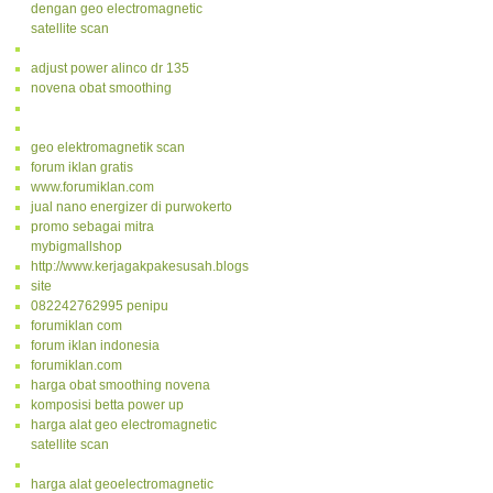
dengan geo electromagnetic
satellite scan
adjust power alinco dr 135
novena obat smoothing
geo elektromagnetik scan
forum iklan gratis
www.forumiklan.com
jual nano energizer di purwokerto
promo sebagai mitra
mybigmallshop
http://www.kerjagakpakesusah.blogspot.com/
site
082242762995 penipu
forumiklan com
forum iklan indonesia
forumiklan.com
harga obat smoothing novena
komposisi betta power up
harga alat geo electromagnetic
satellite scan
harga alat geoelectromagnetic