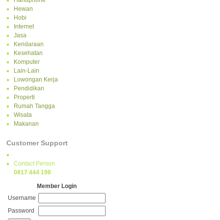
Handphone
Hewan
Hobi
Internet
Jasa
Kendaraan
Kesehatan
Komputer
Lain-Lain
Lowongan Kerja
Pendidikan
Properti
Rumah Tangga
Wisata
Makanan
Customer Support
Contact Person
0817 444 198
Member Login
Username
Password