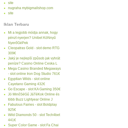
site
nugraha mybigmallshop.com
site
Iklan Terbaru
Mi a legjobb módja annak, hogy
pénzt nyerjen? Unibet KöNnyű
NyerőGéPek
Cleopatras Gold - slot demo RTG
309€
Jaký je nejlepší způsob jak vyhrát
peníze? Casino Online Ceska L
Mega Casino Branded Megaways
- slot online Iron Dog Studio 761€
Egyptian Wilds - slot online
Cayetano Gaming 432€
Go Escape - slot KA Gaming 350€
Jó MinőSéGű JáTéKok Online és
több Buzz Lightyear Online J
Fabulous Fairies - slot Boldplay
925€
Wild Diamonds 50 - slot Tech4bet
441€
Super Color Game - slot Fa Chai