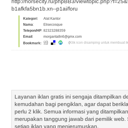
http://horsecity.ru/phpBB3/viewtopic.php?
b1afkfa5bn1b.xn--p1ai/foru
Kategori
:
Alat Kantor
Nama
:
Elisecosque
Telepon/HP
:
82323288359
Email
:
morganta8n6@gmx.com
(
Klik icon disamping untuk membuat ikl
Bookmark:
Layanan iklan gratis ini sengaja ditampilkan
kemudahan bagi pengiklan, agar dapat berik
perlu 2 klik. Semua informasi yang ditampilka
merupakan tanggung jawab dari pemilik web. S
setiap iklan yang menjerumuskan.