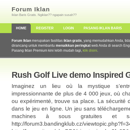
Forum Iklan
Iklan Baris Gratis. Ngiklan?? ngapain susah??
HOME
REGISTER
LOGIN
PASANG IKLAN BARIS
Forum Iklan
merupakan fasilitas
iklan gratis
, yang memudahkan Anda, tidak 
dirancang untuk membantu
menaikkan peringkat
web Anda di search Eng
Pasang Iklan Premium kini lebih mudah lagi,
klik disini
.
Rush Golf Live demo Inspired 
Imaginez un lieu où la mystique s’en
impressionnante de plus de 4 000 jeux, où chaq
ou expérimenté, trouve sa place. La sécurité 
dans le jeu en ligne. Un jeu sans téléchargem
machines à sous gratuites et sa
http://forum3.bandingklub.cz/viewtopic.php?f