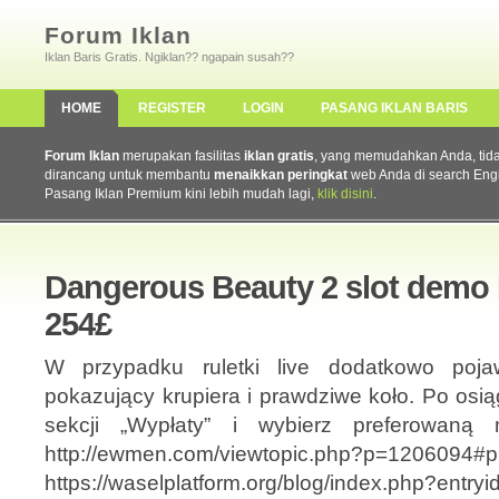
Forum Iklan
Iklan Baris Gratis. Ngiklan?? ngapain susah??
HOME
REGISTER
LOGIN
PASANG IKLAN BARIS
Forum Iklan
merupakan fasilitas
iklan gratis
, yang memudahkan Anda, tidak 
dirancang untuk membantu
menaikkan peringkat
web Anda di search Eng
Pasang Iklan Premium kini lebih mudah lagi,
klik disini
.
Dangerous Beauty 2 slot demo
254£
W przypadku ruletki live dodatkowo poj
pokazujący krupiera i prawdziwe koło. Po osią
sekcji „Wypłaty” i wybierz preferowaną
http://ewmen.com/viewtopic.php?p=1206094#
https://waselplatform.org/blog/index.php?entry