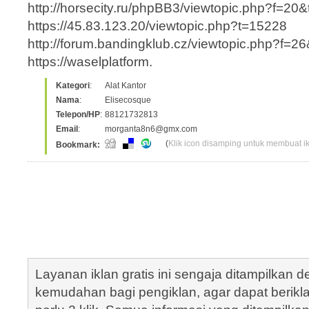
http://horsecity.ru/phpBB3/viewtopic.php?f=20
https://45.83.123.20/viewtopic.php?t=15228
http://forum.bandingklub.cz/viewtopic.php?f=
https://waselplatform.
Kategori
:
Alat Kantor
Nama
:
Elisecosque
Telepon/HP
:
88121732813
Email
:
morganta8n6@gmx.com
(
Klik icon disamping untuk membuat ikl
Bookmark:
Layanan iklan gratis ini sengaja ditampilkan
kemudahan bagi pengiklan, agar dapat berik