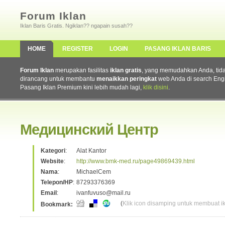
Forum Iklan
Iklan Baris Gratis. Ngiklan?? ngapain susah??
HOME
REGISTER
LOGIN
PASANG IKLAN BARIS
Forum Iklan
merupakan fasilitas
iklan gratis
, yang memudahkan Anda, tidak 
dirancang untuk membantu
menaikkan peringkat
web Anda di search Eng
Pasang Iklan Premium kini lebih mudah lagi,
klik disini
.
Медицинский Центр
Kategori
:
Alat Kantor
Website
:
http://www.bmk-med.ru/page49869439.html
Nama
:
MichaelCem
Telepon/HP
:
87293376369
Email
:
ivanfuvuso@mail.ru
(
Klik icon disamping untuk membuat ikl
Bookmark: