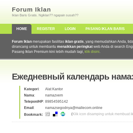
Forum Iklan
Iklan Baris Gratis. Ngiklan?? ngapain susah??
HOME
REGISTER
LOGIN
PASANG IKLAN BARIS
Forum Iklan
merupakan fasilitas
iklan gratis
, yang memudahkan Anda, tidak 
dirancang untuk membantu
menaikkan peringkat
web Anda di search Eng
Pasang Iklan Premium kini lebih mudah lagi,
klik disini
.
Ежедневный календарь намаз
Kategori
:
Alat Kantor
Nama
:
namazvem
Telepon/HP
:
89854595142
Email
:
namazsegodnya@mallecom.online
(
Klik icon disamping untuk membuat ikl
Bookmark: