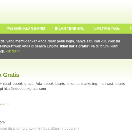
PASANG IKLAN BARIS
IKLAN TERBARU
LIFETIME TAGs
T
atis
, yang memudahkan Anda, tidak perlu login, hanya satu kali klik. Web ini
eringkat
web Anda di search Engine.
Iklan baris gratis
? ya di forum iklan!
agi,
klik disini
.
 Gratis
load ebook gratis. Ada ebook bisnis, internet marketing, motivasi, bisnis
ngi http://indoebookgratis.com
is.com
com
 icon disamping untuk membuat iklan ini populer.
)