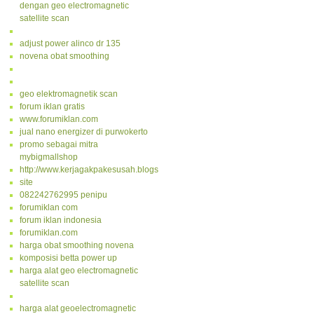
dengan geo electromagnetic
satellite scan
adjust power alinco dr 135
novena obat smoothing
geo elektromagnetik scan
forum iklan gratis
www.forumiklan.com
jual nano energizer di purwokerto
promo sebagai mitra
mybigmallshop
http://www.kerjagakpakesusah.blogspot.com/
site
082242762995 penipu
forumiklan com
forum iklan indonesia
forumiklan.com
harga obat smoothing novena
komposisi betta power up
harga alat geo electromagnetic
satellite scan
harga alat geoelectromagnetic