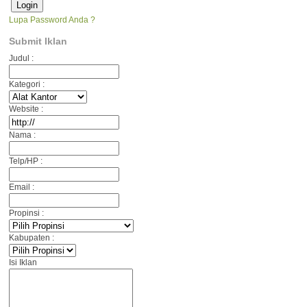
Lupa Password Anda ?
Submit Iklan
Judul :
Kategori :
Website :
Nama :
Telp/HP :
Email :
Propinsi :
Kabupaten :
Isi Iklan