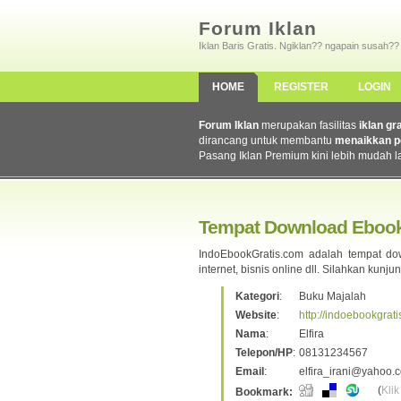
Forum Iklan
Iklan Baris Gratis. Ngiklan?? ngapain susah??
HOME
REGISTER
LOGIN
Forum Iklan
merupakan fasilitas
iklan gr
dirancang untuk membantu
menaikkan p
Pasang Iklan Premium kini lebih mudah l
Tempat Download Ebook
IndoEbookGratis.com adalah tempat down
internet, bisnis online dll. Silahkan kunju
Kategori
:
Buku Majalah
Website
:
http://indoebookgrat
Nama
:
Elfira
Telepon/HP
:
08131234567
Email
:
elfira_irani@yahoo.
(
Klik
Bookmark: