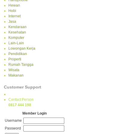
Handphone
Hewan
Hobi
Internet
Jasa
Kendaraan
Kesehatan
Komputer
Lain-Lain
Lowongan Kerja
Pendidikan
Properti
Rumah Tangga
Wisata
Makanan
Customer Support
Contact Person
0817 444 198
Member Login
Username
Password