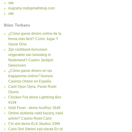
site
nugraha mybigmallshop.com
site
Iklan Terbaru
¿Cómo ganar dinero online de la
forma más fácil? Como Jugar Y
Ganar Dine
Zijn cashback-bonussen
vrijgesteld van belasting in
Nederland? Casino Jackpot
Gewonnen
¿Cómo ganar dinero en las
tragaperras online? Nuevos
Casinos Online en España
Canli Oyun Oyna, Paralı Rulet
Oyunu
Chicken Fox demo Lightning Box
919¥
Gold Fever - demo AceRun 364€
Online slotlarda nakit kazanç nasıl
artırılır? Casino Rulet Canlı
Chi slot demo ELK Studios 338¥
Canlı Slot Siteleri eşit olarak En Iyi