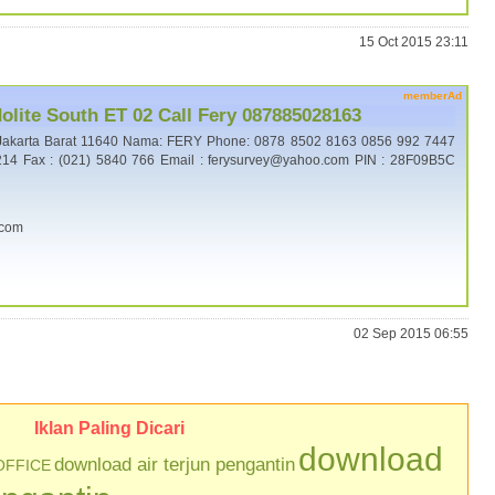
15 Oct 2015 23:11
memberAd
lite South ET 02 Call Fery 087885028163
Jakarta Barat 11640 Nama: FERY Phone: 0878 8502 8163 0856 992 7447
14 Fax : (021) 5840 766 Email : ferysurvey@yahoo.com PIN : 28F09B5C
.com
02 Sep 2015 06:55
Iklan Paling Dicari
download
download air terjun pengantin
OFFICE