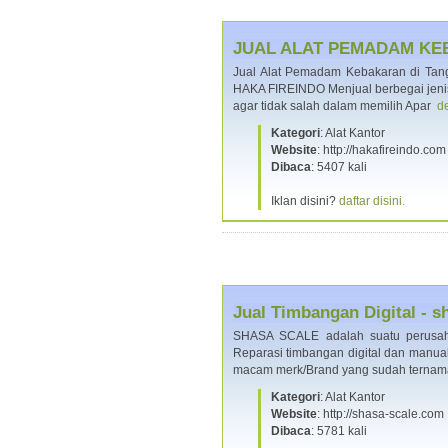
JUAL ALAT PEMADAM KE
Jual Alat Pemadam Kebakaran di Tang
HAKA FIREINDO Menjual berbegai jenis
agar tidak salah dalam memilih Apar
de
Kategori
: Alat Kantor
Website
: http://hakafireindo.com
Dibaca
: 5407 kali
Iklan disini?
daftar disini.
Jual Timbangan Digital - 
SHASA SCALE adalah suatu perusaha
Reparasi timbangan digital dan manual.
macam merk/Brand yang sudah terna
Kategori
: Alat Kantor
Website
: http://shasa-scale.com
Dibaca
: 5781 kali