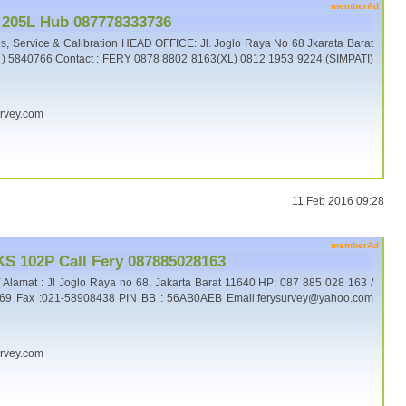
memberAd
 205L Hub 087778333736
 Service & Calibration HEAD OFFICE: Jl. Joglo Raya No 68 Jkarata Barat
1 ) 5840766 Contact : FERY 0878 8802 8163(XL) 0812 1953 9224 (SIMPATI)
urvey.com
11 Feb 2016 09:28
memberAd
 KS 102P Call Fery 087885028163
lamat : Jl Joglo Raya no 68, Jakarta Barat 11640 HP: 087 885 028 163 /
269 Fax :021-58908438 PIN BB : 56AB0AEB Email:ferysurvey@yahoo.com
urvey.com