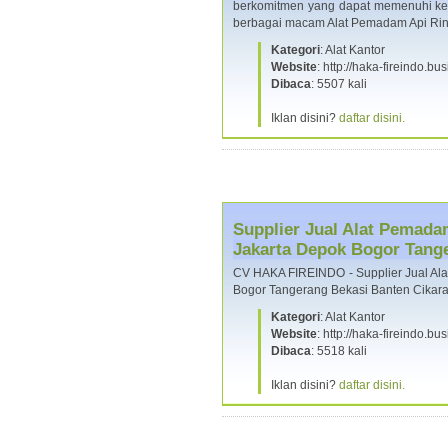
berkomitmen yang dapat memenuhi ke
berbagai macam Alat Pemadam Api Ri
Kategori
: Alat Kantor
Website
: http://haka-fireindo.bus
Dibaca
: 5507 kali
Iklan disini?
daftar disini.
Supplier Jual Alat Pemada
Jakarta Depok Bogor Tang
CV HAKA FIREINDO - Supplier Jual Ala
Bogor Tangerang Bekasi Banten Cika
Kategori
: Alat Kantor
Website
: http://haka-fireindo.bus
Dibaca
: 5518 kali
Iklan disini?
daftar disini.