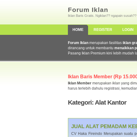
Forum Iklan
Iklan Baris Gratis. Ngiklan?? ngapain susah??
HOME
REGISTER
LOGIN
Forum Iklan
merupakan fasilitas
iklan gr
dirancang untuk membantu
menaikkan p
Pasang Iklan Premium kini lebih mudah l
Iklan Baris Member (Rp 15.000,
Iklan Member
merupakan iklan yang dimas
harus terlebih dahulu registrasi, kemudia
Kategori: Alat Kantor
JUAL ALAT PEMADAM KE
CV Haka Fireindo Merupakan suatu pe