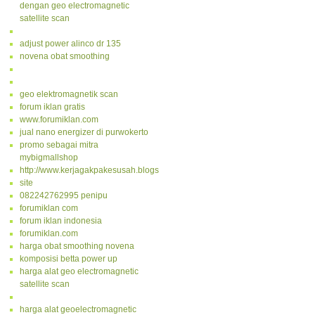
dengan geo electromagnetic
satellite scan
adjust power alinco dr 135
novena obat smoothing
geo elektromagnetik scan
forum iklan gratis
www.forumiklan.com
jual nano energizer di purwokerto
promo sebagai mitra
mybigmallshop
http://www.kerjagakpakesusah.blogspot.com/
site
082242762995 penipu
forumiklan com
forum iklan indonesia
forumiklan.com
harga obat smoothing novena
komposisi betta power up
harga alat geo electromagnetic
satellite scan
harga alat geoelectromagnetic