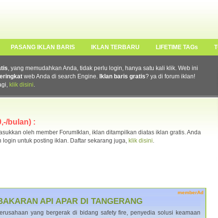
PASANG IKLAN BARIS
IKLAN TERBARU
LIFETIME TAGs
T
atis
, yang memudahkan Anda, tidak perlu login, hanya satu kali klik. Web ini
eringkat
web Anda di search Engine.
Iklan baris gratis
? ya di forum iklan!
agi,
klik disini
.
-/bulan) :
ukkan oleh member ForumIklan, iklan ditampilkan diatas iklan gratis. Anda
n login untuk posting iklan. Daftar sekarang juga,
klik disini
.
memberAd
BAKARAN API APAR DI TANGERANG
rusahaan yang bergerak di bidang safety fire, penyedia solusi keamaan