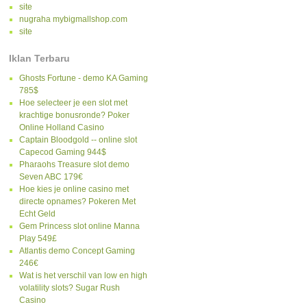
site
nugraha mybigmallshop.com
site
Iklan Terbaru
Ghosts Fortune - demo KA Gaming
785$
Hoe selecteer je een slot met
krachtige bonusronde? Poker
Online Holland Casino
Captain Bloodgold -- online slot
Capecod Gaming 944$
Pharaohs Treasure slot demo
Seven ABC 179€
Hoe kies je online casino met
directe opnames? Pokeren Met
Echt Geld
Gem Princess slot online Manna
Play 549£
Atlantis demo Concept Gaming
246€
Wat is het verschil van low en high
volatility slots? Sugar Rush
Casino