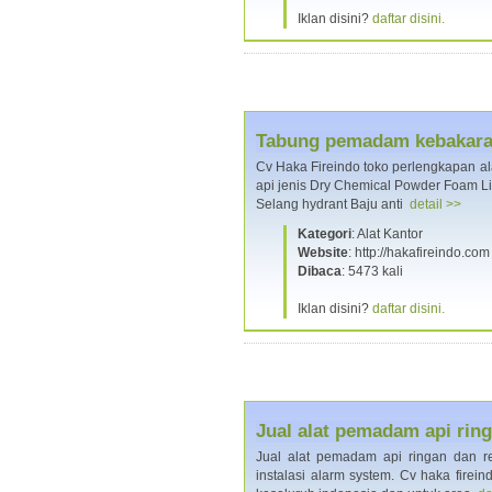
Iklan disini?
daftar disini.
Tabung pemadam kebakaran
Cv Haka Fireindo toko perlengkapan al
api jenis Dry Chemical Powder Foam L
Selang hydrant Baju anti
detail >>
Kategori
: Alat Kantor
Website
: http://hakafireindo.com
Dibaca
: 5473 kali
Iklan disini?
daftar disini.
Jual alat pemadam api ri
Jual alat pemadam api ringan dan r
instalasi alarm system. Cv haka firei