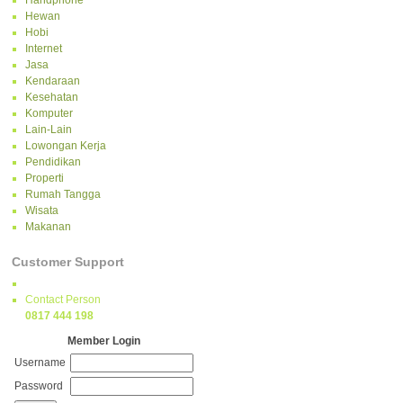
Handphone
Hewan
Hobi
Internet
Jasa
Kendaraan
Kesehatan
Komputer
Lain-Lain
Lowongan Kerja
Pendidikan
Properti
Rumah Tangga
Wisata
Makanan
Customer Support
Contact Person
0817 444 198
Member Login
Username
Password