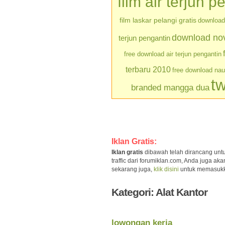
film air terjun p
film laskar pelangi gratis
download 
download nove
terjun pengantin
free download air terjun pengantin
terbaru 2010
free download na
tw
branded mangga dua
Iklan Gratis:
Iklan gratis
dibawah telah dirancang unt
traffic dari forumiklan.com, Anda juga a
sekarang juga,
klik disini
untuk memasukkan 
Kategori: Alat Kantor
lowongan kerja