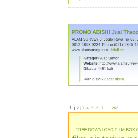
PROMO ABIS!!! Jual Theodo
ALAM SURVEY Jl Joglo Raya no 68, 
0812 1953 9224 Phone:(021) 9845 42
www.alamsurvey.com
detail >>
Kategori
: Alat Kantor
Website
: http://www.alamsurvey
Dibaca
: 4491 kali
Iklan disini?
daftar disini.
1
|
2
|
3
|
4
|
5
|
6
|
7
| .....
202
FREE DOWNLOAD FILM BOX 