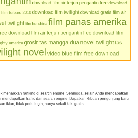
engantin
download film air terjun pengantin free
download
download film twilight
download gratis film air
film terbaru 2010
film panas amerika
l twilight
film hot china
free download film air terjun pengantin
free download film
grosir tas mangga dua
novel twilight
tas
ughty america
ilight novel
video blue film free download
uk menaikkan ranking di search engine. Sehingga, selain Anda mendapatkan
kan mendapatkan traffic dari search engine. Dapatkan Ribuan pengunjung baru
iklan, tidak perlu login, hanya sekali klik, gratis.