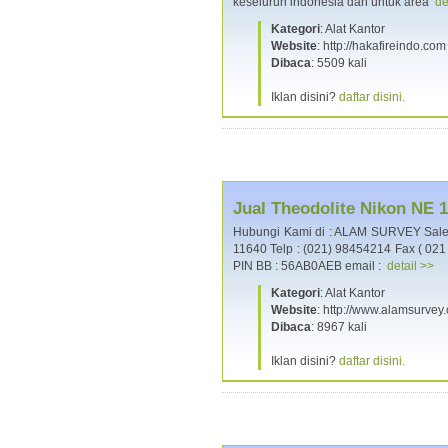
keseluruh indonesia dan untuk area
de
Kategori
: Alat Kantor
Website
: http://hakafireindo.com
Dibaca
: 5509 kali
Iklan disini?
daftar disini.
Jual Theodolite Nikon NE 
Hubungi Kami di : ALAM SURVEY Sales,
11640 Telp : (021) 98454214 Fax ( 02
PIN BB : 56AB0AEB email :
detail >>
Kategori
: Alat Kantor
Website
: http://www.alamsurvey
Dibaca
: 8967 kali
Iklan disini?
daftar disini.