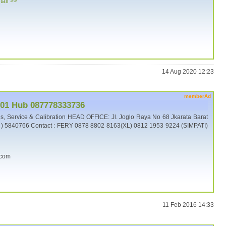
tail >>
14 Aug 2020 12:23
memberAd
101 Hub 087778333736
 Service & Calibration HEAD OFFICE: Jl. Joglo Raya No 68 Jkarata Barat
1 ) 5840766 Contact : FERY 0878 8802 8163(XL) 0812 1953 9224 (SIMPATI)
.com
11 Feb 2016 14:33