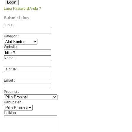
Lupa Password Anda ?
Submit Iklan
Judul :
Kategori :
Website :
Nama :
Telp/HP :
Email :
Propinsi :
Kabupaten :
Isi Iklan