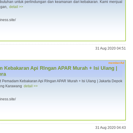
butuhan untuk perlindungan dan keamanan dari kebakaran. Kami menjual
ngan,
detail >>
iness.site/
31 Aug 2020 04:51
memberAd
m Kebakaran Api RIngan APAR Murah + Isi Ulang |
era
t Pemadam Kebakaran Api RIngan APAR Murah + Isi Ulang | Jakarta Depok
rang Karawang
detail >>
iness.site/
31 Aug 2020 04:43