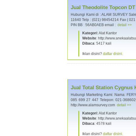
Jual Theodolite Topcon DT
Hubungi Kami di : ALAM SURVEY Sales,
11640 Telp : (021) 98454214 Fax ( 02
PIN BB : 56AB0AEB email :
detail >>
Kategori
: Alat Kantor
Website
: http://www.anekaalats
Dibaca
: 5417 kali
Iklan disini?
daftar disini.
Jual Total Station Cygnus
Hubungi Marketing Kami: Nama: FERY A
085 699 27 447 Telepon: 021-36860
http://www.alamsurvey.com
detail >>
Kategori
: Alat Kantor
Website
: http://www.anekaalats
Dibaca
: 4578 kali
Iklan disini?
daftar disini.