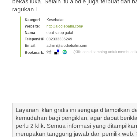
bekas luka. Selain itu alodie juga terbuat dari 
ragukan l
Kategori
:
Kesehatan
Website
:
http://alodiebalm.com/
Nama
:
obat salep gatal
Telepon/HP
:
082333336249
Email
:
admin@alodiebalm.com
(
Klik icon disamping untuk membuat ikl
Bookmark:
Layanan iklan gratis ini sengaja ditampilkan
kemudahan bagi pengiklan, agar dapat berik
perlu 2 klik. Semua informasi yang ditampilka
merupakan tanggung jawab dari pemilik web. S