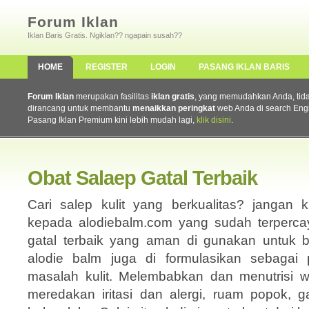
Forum Iklan
Iklan Baris Gratis. Ngiklan?? ngapain susah??
HOME
REGISTER
LOGIN
PASANG IKLAN BARIS
Forum Iklan
merupakan fasilitas
iklan gratis
, yang memudahkan Anda, tidak 
dirancang untuk membantu
menaikkan peringkat
web Anda di search Eng
Pasang Iklan Premium kini lebih mudah lagi,
klik disini
.
Obat Salaep Gatal Terbaik
Cari salep kulit yang berkualitas? jangan 
kepada alodiebalm.com yang sudah terpercay
gatal terbaik yang aman di gunakan untuk b
alodie balm juga di formulasikan sebagai
masalah kulit. Melembabkan dan menutrisi waj
meredakan iritasi dan alergi, ruam popok, 