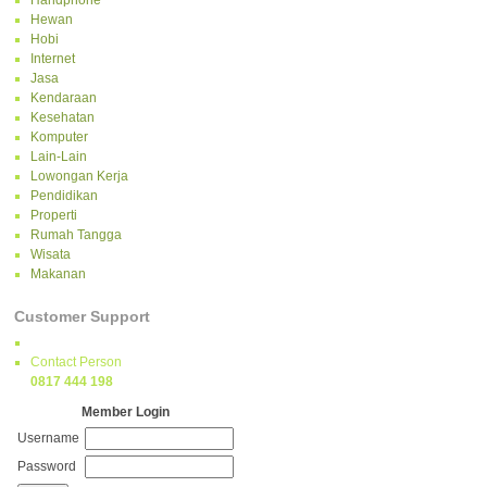
Handphone
Hewan
Hobi
Internet
Jasa
Kendaraan
Kesehatan
Komputer
Lain-Lain
Lowongan Kerja
Pendidikan
Properti
Rumah Tangga
Wisata
Makanan
Customer Support
Contact Person
0817 444 198
Member Login
Username
Password