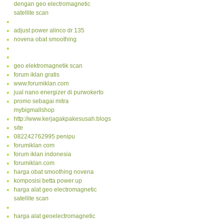
dengan geo electromagnetic
satellite scan
adjust power alinco dr 135
novena obat smoothing
geo elektromagnetik scan
forum iklan gratis
www.forumiklan.com
jual nano energizer di purwokerto
promo sebagai mitra
mybigmallshop
http://www.kerjagakpakesusah.blogspot.com/
site
082242762995 penipu
forumiklan com
forum iklan indonesia
forumiklan.com
harga obat smoothing novena
komposisi betta power up
harga alat geo electromagnetic
satellite scan
harga alat geoelectromagnetic