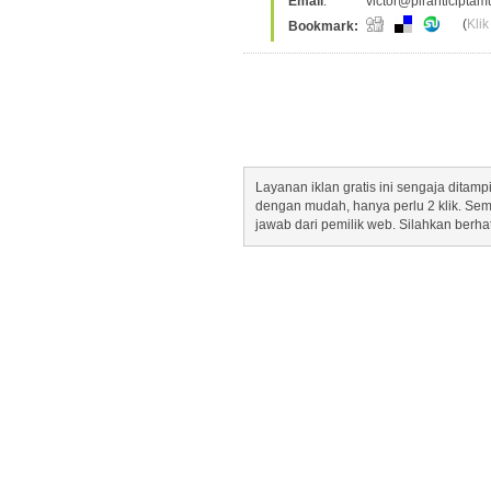
Email
:
victor@piranticiptam
(
Klik
Bookmark:
Layanan iklan gratis ini sengaja dita
dengan mudah, hanya perlu 2 klik. Se
jawab dari pemilik web. Silahkan berha