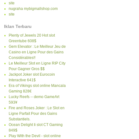
site
nugraha mybigmallshop.com
site
Iklan Terbaru
Plenty of Jewels 20 Hot slot
Greentube 608$
Gem Elevator : Le Meilleur Jeu de
Casino en Ligne Pour des Gains
Considérables!!
Le Meilleur Slot en Ligne RIP City
Pour Gagner Gros $$
Jackpot Joker slot Eurocoin
Interactive 641$
Era of Vikings slot online Mancala
Gaming 828€
Lucky Reefs -- demo GameArt
593¥
Fire and Roses Joker : Le Slot en
Ligne Parfait Pour des Gains
Substantiels.
Ocean Delight Ii slot CT Gaming
849$
Play With the Devil - slot online