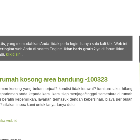
PASANG IKLAN BARIS
IKLAN TERBARU
LIFETIME TAGs
T
atis
, yang memudahkan Anda, tidak perlu login, hanya satu kali klik. Web ini
eringkat
web Anda di search Engine.
Iklan baris gratis
? ya di forum iklan!
agi,
klik disini
.
 rumah kosong area bandung -100323
men kosong yang belum terjual? kondisi tidak terawat? furniture takut hilang
apartemen anda kepada kami. kami siap menjaga/tinggal sementara di rumah
u beralih kepemilikan. layanan termasuk dengan kebersihan. biaya per bulan
? silakan inbox kami untuk tanya-tanya dulu
tika.web.id