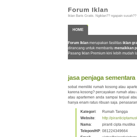
Forum Iklan
Iklan Baris Gratis. Ngiklan?? ngapain susah??
HOME
REGISTER
LOGIN
Forum Iklan
merupakan fasilitas
iklan gr
dirancang untuk membantu
menaikkan p
Pasang Iklan Premium kini lebih mudah l
jasa penjaga sementara
sobat memiliki rumah kosong atau aparte
karena kosong? percayakan rumah atau 
atau apartemen anda sampai terjual ata
hanya enam ratus ribuan saja. penasaran
Kategori
:
Rumah Tangga
Website
:
http://piranticiptamus
Nama
:
piranti cipta mustika
Telepon/HP
:
081224349664