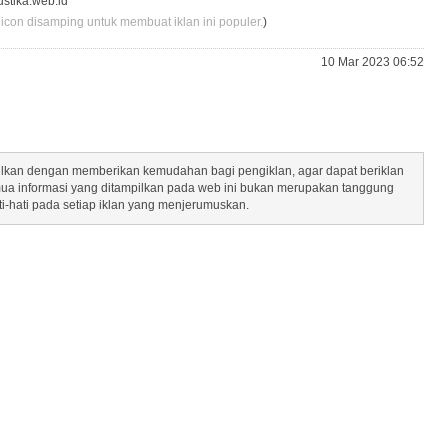
ustika.web.id
 icon disamping untuk membuat iklan ini populer.
)
10 Mar 2023 06:52
mpilkan dengan memberikan kemudahan bagi pengiklan, agar dapat beriklan
mua informasi yang ditampilkan pada web ini bukan merupakan tanggung
ti-hati pada setiap iklan yang menjerumuskan.