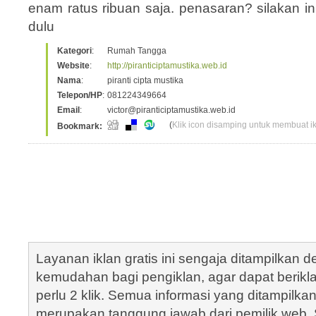
enam ratus ribuan saja. penasaran? silakan i
dulu
Kategori
:
Rumah Tangga
Website
:
http://piranticiptamustika.web.id
Nama
:
piranti cipta mustika
Telepon/HP
:
081224349664
Email
:
victor@piranticiptamustika.web.id
(
Klik icon disamping untuk membuat ikl
Bookmark:
Layanan iklan gratis ini sengaja ditampilkan
kemudahan bagi pengiklan, agar dapat berik
perlu 2 klik. Semua informasi yang ditampilka
merupakan tanggung jawab dari pemilik web. S