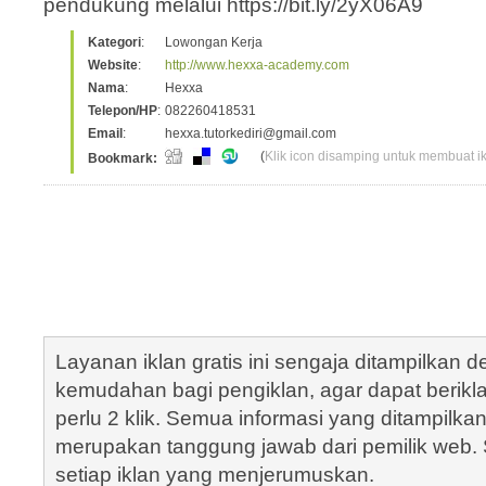
pendukung melalui https://bit.ly/2yX06A9
Kategori
:
Lowongan Kerja
Website
:
http://www.hexxa-academy.com
Nama
:
Hexxa
Telepon/HP
:
082260418531
Email
:
hexxa.tutorkediri@gmail.com
(
Klik icon disamping untuk membuat ikl
Bookmark:
Layanan iklan gratis ini sengaja ditampilkan
kemudahan bagi pengiklan, agar dapat berik
perlu 2 klik. Semua informasi yang ditampilka
merupakan tanggung jawab dari pemilik web. S
setiap iklan yang menjerumuskan.