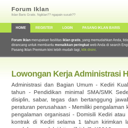
Forum Iklan
Iklan Baris Gratis. Ngiklan?? ngapain susah??
HOME
REGISTER
LOGIN
PASANG IKLAN BARIS
Forum Iklan
merupakan fasilitas
iklan gratis
, yang memudahkan Anda, tidak 
dirancang untuk membantu
menaikkan peringkat
web Anda di search Eng
Pasang Iklan Premium kini lebih mudah lagi,
klik disini
.
Lowongan Kerja Administrasi H
Administrasi dan Bagian Umum - Kediri Kuali
tahun - Pendidikan minimal SMA/SMK Sederaja
disiplin, sabar, tegas dan bertanggung jaw
peraturan perusahaan - Memiliki pengalaman ke
pengalaman organisasi - Domisili Kediri atau 
kontrak di Kediri selama 1 tahun kirimkan