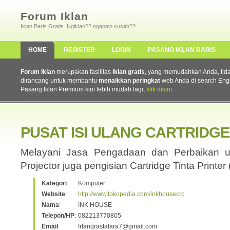
Forum Iklan
Iklan Baris Gratis. Ngiklan?? ngapain susah??
HOME
REGISTER
LOGIN
PASANG IKLAN BARIS
Forum Iklan
merupakan fasilitas
iklan gratis
, yang memudahkan Anda, tidak 
dirancang untuk membantu
menaikkan peringkat
web Anda di search Eng
Pasang Iklan Premium kini lebih mudah lagi,
klik disini
.
PUSAT ISI ULANG CARTRIDGE
Melayani Jasa Pengadaan dan Perbaikan un
Projector juga pengisian Cartridge Tinta Printer
Kategori
:
Komputer
Website
:
http://www.tokopedia.com/inkhousecrc
Nama
:
INK HOUSE
Telepon/HP
:
082213770805
Email
:
Irfanqrastafara7@gmail.com