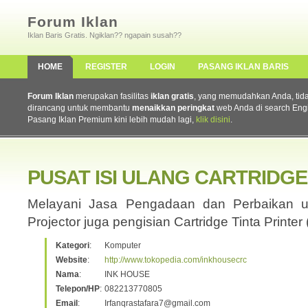
Forum Iklan
Iklan Baris Gratis. Ngiklan?? ngapain susah??
HOME
REGISTER
LOGIN
PASANG IKLAN BARIS
Forum Iklan
merupakan fasilitas
iklan gratis
, yang memudahkan Anda, tidak 
dirancang untuk membantu
menaikkan peringkat
web Anda di search Eng
Pasang Iklan Premium kini lebih mudah lagi,
klik disini
.
PUSAT ISI ULANG CARTRIDGE
Melayani Jasa Pengadaan dan Perbaikan un
Projector juga pengisian Cartridge Tinta Printer
Kategori
:
Komputer
Website
:
http://www.tokopedia.com/inkhousecrc
Nama
:
INK HOUSE
Telepon/HP
:
082213770805
Email
:
Irfanqrastafara7@gmail.com