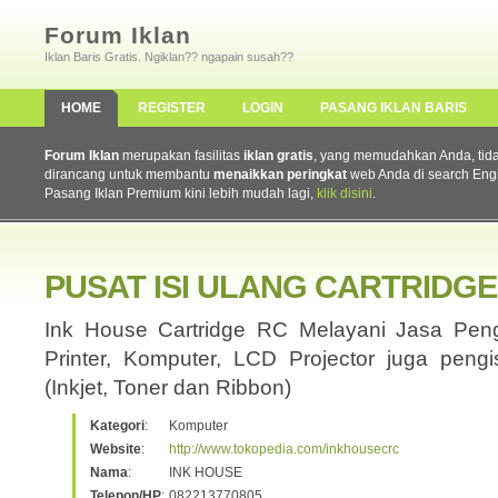
Forum Iklan
Iklan Baris Gratis. Ngiklan?? ngapain susah??
HOME
REGISTER
LOGIN
PASANG IKLAN BARIS
Forum Iklan
merupakan fasilitas
iklan gratis
, yang memudahkan Anda, tidak 
dirancang untuk membantu
menaikkan peringkat
web Anda di search Eng
Pasang Iklan Premium kini lebih mudah lagi,
klik disini
.
PUSAT ISI ULANG CARTRIDGE
Ink House Cartridge RC Melayani Jasa Pen
Printer, Komputer, LCD Projector juga pengis
(Inkjet, Toner dan Ribbon)
Kategori
:
Komputer
Website
:
http://www.tokopedia.com/inkhousecrc
Nama
:
INK HOUSE
Telepon/HP
:
082213770805