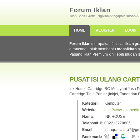
Forum Iklan
Iklan Baris Gratis. Ngiklan?? ngapain susah??
HOME
REGISTER
LOGIN
Forum Iklan
merupakan fasilitas
iklan gr
dirancang untuk membantu
menaikkan p
Pasang Iklan Premium kini lebih mudah l
PUSAT ISI ULANG CART
Ink House Cartridge RC Melayani Jasa Pe
Cartridge Tinta Printer (Inkjet, Toner dan
Kategori
:
Komputer
Website
:
http://www.tokopedi
Nama
:
INK HOUSE
Telepon/HP
:
082213770805
Email
:
Irfanqrastafara7@gm
(
Klik
Bookmark: