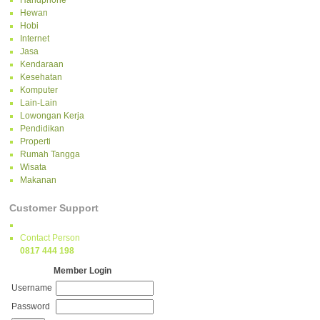
Handphone
Hewan
Hobi
Internet
Jasa
Kendaraan
Kesehatan
Komputer
Lain-Lain
Lowongan Kerja
Pendidikan
Properti
Rumah Tangga
Wisata
Makanan
Customer Support
Contact Person
0817 444 198
Member Login
Username
Password