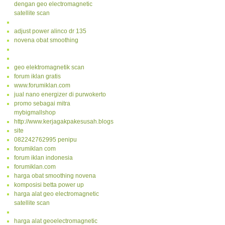
dengan geo electromagnetic
satellite scan
adjust power alinco dr 135
novena obat smoothing
geo elektromagnetik scan
forum iklan gratis
www.forumiklan.com
jual nano energizer di purwokerto
promo sebagai mitra
mybigmallshop
http://www.kerjagakpakesusah.blogspot.com/
site
082242762995 penipu
forumiklan com
forum iklan indonesia
forumiklan.com
harga obat smoothing novena
komposisi betta power up
harga alat geo electromagnetic
satellite scan
harga alat geoelectromagnetic