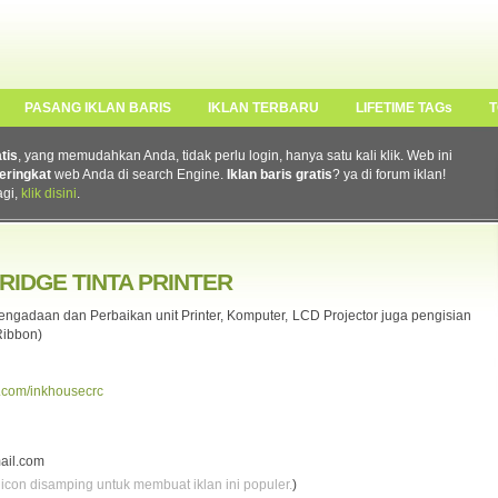
PASANG IKLAN BARIS
IKLAN TERBARU
LIFETIME TAGs
T
atis
, yang memudahkan Anda, tidak perlu login, hanya satu kali klik. Web ini
eringkat
web Anda di search Engine.
Iklan baris gratis
? ya di forum iklan!
agi,
klik disini
.
RIDGE TINTA PRINTER
ngadaan dan Perbaikan unit Printer, Komputer, LCD Projector juga pengisian
 Ribbon)
a.com/inkhousecrc
ail.com
 icon disamping untuk membuat iklan ini populer.
)