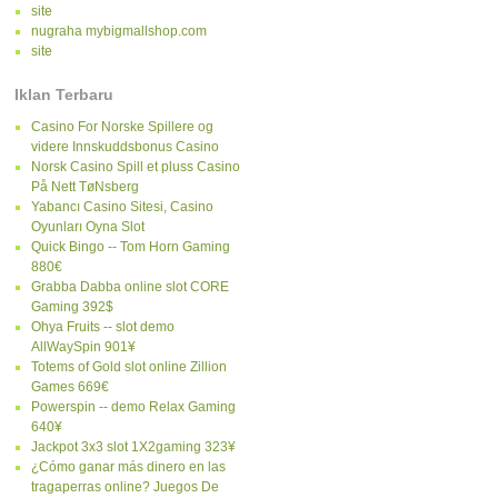
site
nugraha mybigmallshop.com
site
Iklan Terbaru
Casino For Norske Spillere og
videre Innskuddsbonus Casino
Norsk Casino Spill et pluss Casino
På Nett TøNsberg
Yabancı Casino Sitesi, Casino
Oyunları Oyna Slot
Quick Bingo -- Tom Horn Gaming
880€
Grabba Dabba online slot CORE
Gaming 392$
Ohya Fruits -- slot demo
AllWaySpin 901¥
Totems of Gold slot online Zillion
Games 669€
Powerspin -- demo Relax Gaming
640¥
Jackpot 3x3 slot 1X2gaming 323¥
¿Cómo ganar más dinero en las
tragaperras online? Juegos De