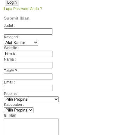
Lupa Password Anda ?
Submit Iklan
Judul :
Kategori :
Website :
Nama :
Telp/HP :
Email :
Propinsi :
Kabupaten :
Isi Iklan