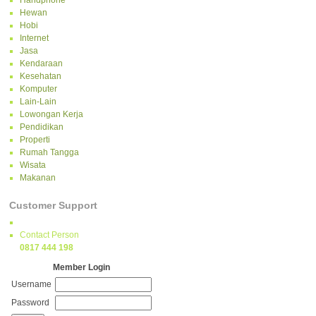
Handphone
Hewan
Hobi
Internet
Jasa
Kendaraan
Kesehatan
Komputer
Lain-Lain
Lowongan Kerja
Pendidikan
Properti
Rumah Tangga
Wisata
Makanan
Customer Support
Contact Person
0817 444 198
Member Login
Username
Password