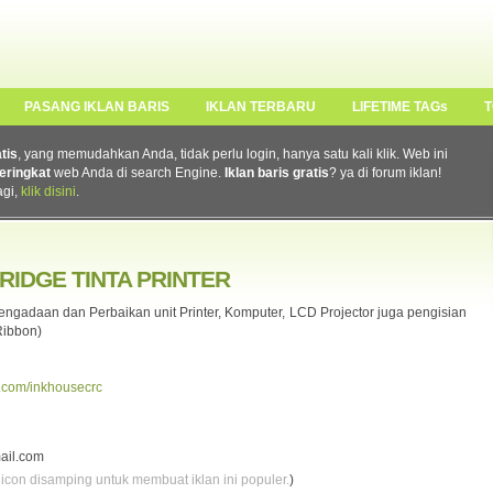
PASANG IKLAN BARIS
IKLAN TERBARU
LIFETIME TAGs
T
atis
, yang memudahkan Anda, tidak perlu login, hanya satu kali klik. Web ini
eringkat
web Anda di search Engine.
Iklan baris gratis
? ya di forum iklan!
agi,
klik disini
.
RIDGE TINTA PRINTER
ngadaan dan Perbaikan unit Printer, Komputer, LCD Projector juga pengisian
 Ribbon)
a.com/inkhousecrc
ail.com
 icon disamping untuk membuat iklan ini populer.
)