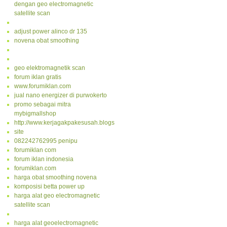
dengan geo electromagnetic
satellite scan
adjust power alinco dr 135
novena obat smoothing
geo elektromagnetik scan
forum iklan gratis
www.forumiklan.com
jual nano energizer di purwokerto
promo sebagai mitra
mybigmallshop
http://www.kerjagakpakesusah.blogspot.com/
site
082242762995 penipu
forumiklan com
forum iklan indonesia
forumiklan.com
harga obat smoothing novena
komposisi betta power up
harga alat geo electromagnetic
satellite scan
harga alat geoelectromagnetic