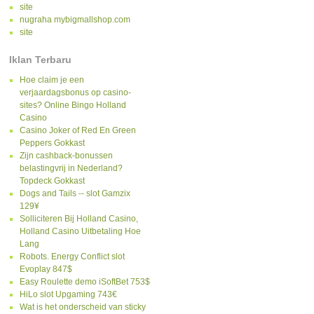
site
nugraha mybigmallshop.com
site
Iklan Terbaru
Hoe claim je een
verjaardagsbonus op casino-
sites? Online Bingo Holland
Casino
Casino Joker of Red En Green
Peppers Gokkast
Zijn cashback-bonussen
belastingvrij in Nederland?
Topdeck Gokkast
Dogs and Tails -- slot Gamzix
129¥
Solliciteren Bij Holland Casino,
Holland Casino Uitbetaling Hoe
Lang
Robots. Energy Conflict slot
Evoplay 847$
Easy Roulette demo iSoftBet 753$
HiLo slot Upgaming 743€
Wat is het onderscheid van sticky