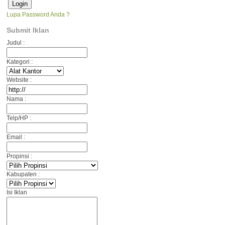
Lupa Password Anda ?
Submit Iklan
Judul :
Kategori :
Website :
Nama :
Telp/HP :
Email :
Propinsi :
Kabupaten :
Isi Iklan