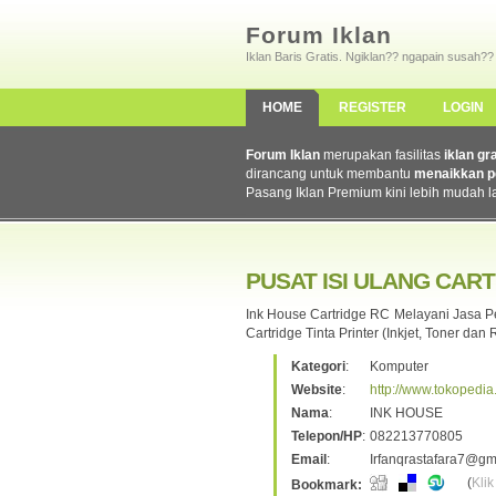
Forum Iklan
Iklan Baris Gratis. Ngiklan?? ngapain susah??
HOME
REGISTER
LOGIN
Forum Iklan
merupakan fasilitas
iklan gr
dirancang untuk membantu
menaikkan p
Pasang Iklan Premium kini lebih mudah l
PUSAT ISI ULANG CART
Ink House Cartridge RC Melayani Jasa Pe
Cartridge Tinta Printer (Inkjet, Toner dan
Kategori
:
Komputer
Website
:
http://www.tokopedi
Nama
:
INK HOUSE
Telepon/HP
:
082213770805
Email
:
Irfanqrastafara7@gm
(
Klik
Bookmark: