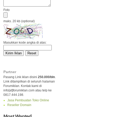
Foto
maks. 20 kb (optional)
Masukkan kode angka di atas:
Partner
Pasang Link iklan disini
250.000/bln
.
Link ditampilkan di seluruh halaman
Forumiklan. Kontak kami di
info[at]forumiklan.com atau telp ke
0817.444.198.
Jasa Pembuatan Toko Online
Reseller Domain
Most Wanted