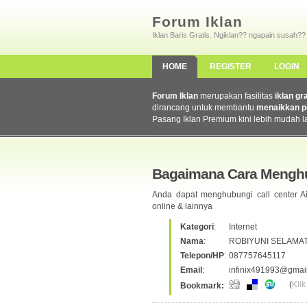
Forum Iklan
Iklan Baris Gratis. Ngiklan?? ngapain susah??
HOME
REGISTER
LOGIN
Forum Iklan
merupakan fasilitas
iklan gr
dirancang untuk membantu
menaikkan p
Pasang Iklan Premium kini lebih mudah l
Bagaimana Cara Menghu
Anda dapat menghubungi call center A
online & lainnya
Kategori
:
Internet
Nama
:
ROBIYUNI SELAMA
Telepon/HP
:
087757645117
Email
:
infinix491993@gmai
(
Klik
Bookmark: