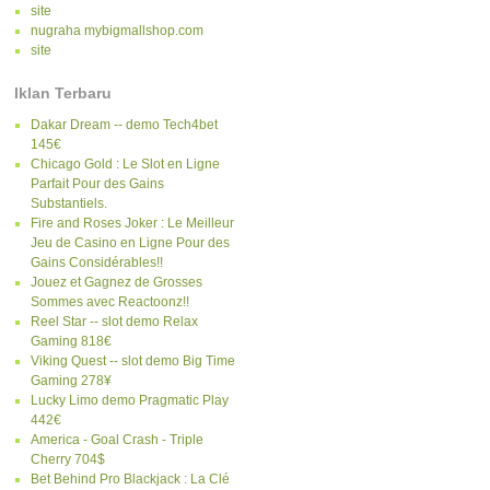
site
nugraha mybigmallshop.com
site
Iklan Terbaru
Dakar Dream -- demo Tech4bet
145€
Chicago Gold : Le Slot en Ligne
Parfait Pour des Gains
Substantiels.
Fire and Roses Joker : Le Meilleur
Jeu de Casino en Ligne Pour des
Gains Considérables!!
Jouez et Gagnez de Grosses
Sommes avec Reactoonz!!
Reel Star -- slot demo Relax
Gaming 818€
Viking Quest -- slot demo Big Time
Gaming 278¥
Lucky Limo demo Pragmatic Play
442€
America - Goal Crash - Triple
Cherry 704$
Bet Behind Pro Blackjack : La Clé