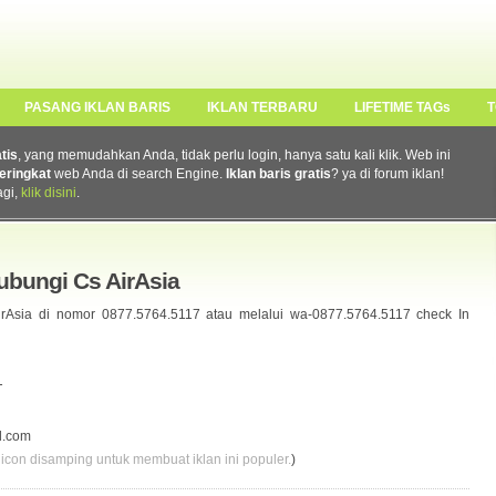
PASANG IKLAN BARIS
IKLAN TERBARU
LIFETIME TAGs
T
atis
, yang memudahkan Anda, tidak perlu login, hanya satu kali klik. Web ini
eringkat
web Anda di search Engine.
Iklan baris gratis
? ya di forum iklan!
agi,
klik disini
.
bungi Cs AirAsia
irAsia di nomor 0877.5764.5117 atau melalui wa-0877.5764.5117 check In
T
l.com
 icon disamping untuk membuat iklan ini populer.
)