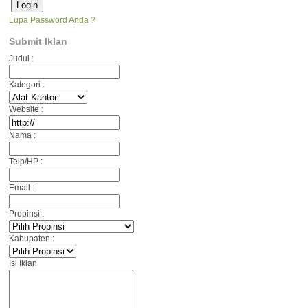
Lupa Password Anda ?
Submit Iklan
Judul :
Kategori :
Website :
Nama :
Telp/HP :
Email :
Propinsi :
Kabupaten :
Isi Iklan