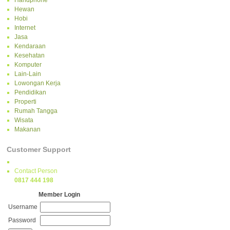
Handphone
Hewan
Hobi
Internet
Jasa
Kendaraan
Kesehatan
Komputer
Lain-Lain
Lowongan Kerja
Pendidikan
Properti
Rumah Tangga
Wisata
Makanan
Customer Support
Contact Person
0817 444 198
Member Login
Username
Password