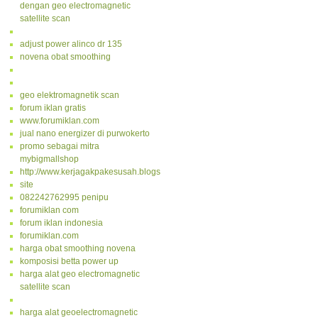
dengan geo electromagnetic
satellite scan
adjust power alinco dr 135
novena obat smoothing
geo elektromagnetik scan
forum iklan gratis
www.forumiklan.com
jual nano energizer di purwokerto
promo sebagai mitra
mybigmallshop
http://www.kerjagakpakesusah.blogspot.com/
site
082242762995 penipu
forumiklan com
forum iklan indonesia
forumiklan.com
harga obat smoothing novena
komposisi betta power up
harga alat geo electromagnetic
satellite scan
harga alat geoelectromagnetic