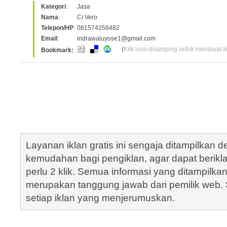
Kategori
:
Jasa
Nama
:
Ci Vero
Telepon/HP
:
081574258482
Email
:
indrawaluyose1@gmail.com
(
Klik icon disamping untuk membuat ikl
Bookmark:
Layanan iklan gratis ini sengaja ditampilkan
kemudahan bagi pengiklan, agar dapat berik
perlu 2 klik. Semua informasi yang ditampilka
merupakan tanggung jawab dari pemilik web. S
setiap iklan yang menjerumuskan.