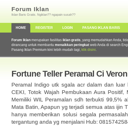
Forum Iklan
Iklan Baris Gratis. Ngiklan?? ngapain susah??
HOME
REGISTER
LOGIN
PASANG IKLAN BARIS
Forum Iklan
merupakan fasilitas
iklan gratis
, yang memudahkan Anda, tidak 
dirancang untuk membantu
menaikkan peringkat
web Anda di search Eng
Pasang Iklan Premium kini lebih mudah lagi,
klik disini
.
Fortune Teller Peramal Ci Veron
Peramal Indigo utk sgala acr dalam dan lu
CEKI, Totok Wajah Pembukaan Aura Positif, 
Memiliki WIL Peramalan sdh terbukti 99,5% a
Mata Batin, Apapun yg terjadi semua atas iji
hanya memberikan solusi segala permasala
tergantung anda yg menjalani Hub: 081574258