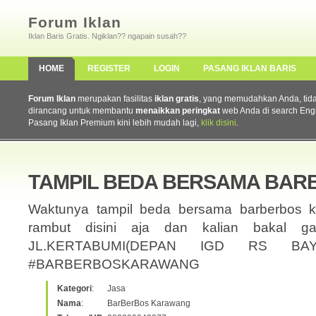
Forum Iklan
Iklan Baris Gratis. Ngiklan?? ngapain susah??
HOME
REGISTER
LOGIN
PASANG IKLAN BARIS
Forum Iklan
merupakan fasilitas
iklan gratis
, yang memudahkan Anda, tidak 
dirancang untuk membantu
menaikkan peringkat
web Anda di search Eng
Pasang Iklan Premium kini lebih mudah lagi,
klik disini
.
TAMPIL BEDA BERSAMA BAR
Waktunya tampil beda bersama barberbos k
rambut disini aja dan kalian bakal gan
JL.KERTABUMI(DEPAN IGD RS BA
#BARBERBOSKARAWANG
Kategori
:
Jasa
Nama
:
BarBerBos Karawang