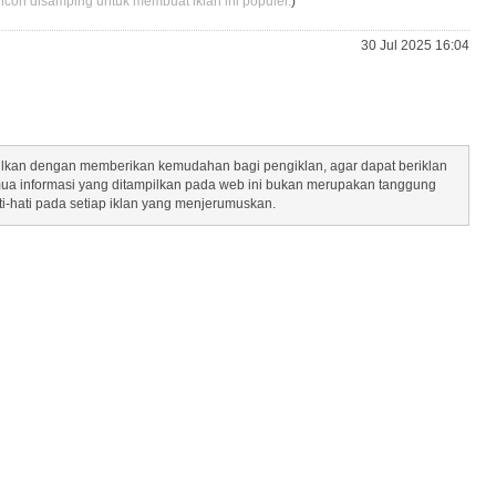
 icon disamping untuk membuat iklan ini populer.
)
30 Jul 2025 16:04
mpilkan dengan memberikan kemudahan bagi pengiklan, agar dapat beriklan
mua informasi yang ditampilkan pada web ini bukan merupakan tanggung
ti-hati pada setiap iklan yang menjerumuskan.