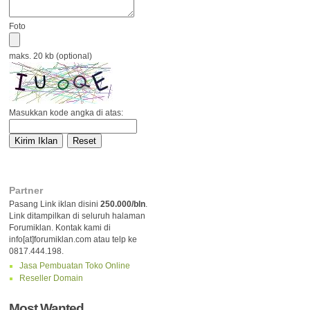
Foto
maks. 20 kb (optional)
Masukkan kode angka di atas:
Partner
Pasang Link iklan disini
250.000/bln
.
Link ditampilkan di seluruh halaman
Forumiklan. Kontak kami di
info[at]forumiklan.com atau telp ke
0817.444.198.
Jasa Pembuatan Toko Online
Reseller Domain
Most Wanted