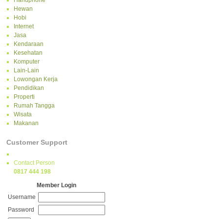
Handphone
Hewan
Hobi
Internet
Jasa
Kendaraan
Kesehatan
Komputer
Lain-Lain
Lowongan Kerja
Pendidikan
Properti
Rumah Tangga
Wisata
Makanan
Customer Support
Contact Person
0817 444 198
Member Login
Username
Password