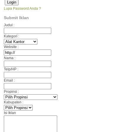
Lupa Password Anda ?
Submit Iklan
Judul :
Kategori :
Website :
Nama :
Telp/HP :
Email :
Propinsi :
Kabupaten :
Isi Iklan