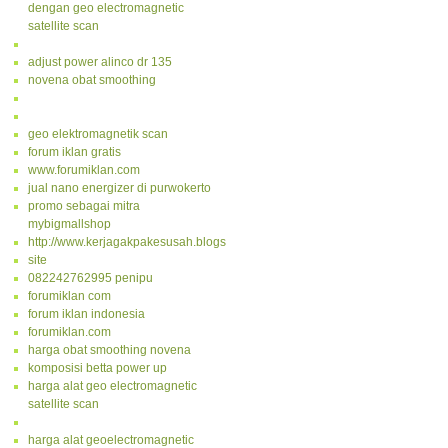
dengan geo electromagnetic
satellite scan
adjust power alinco dr 135
novena obat smoothing
geo elektromagnetik scan
forum iklan gratis
www.forumiklan.com
jual nano energizer di purwokerto
promo sebagai mitra
mybigmallshop
http://www.kerjagakpakesusah.blogspot.com/
site
082242762995 penipu
forumiklan com
forum iklan indonesia
forumiklan.com
harga obat smoothing novena
komposisi betta power up
harga alat geo electromagnetic
satellite scan
harga alat geoelectromagnetic