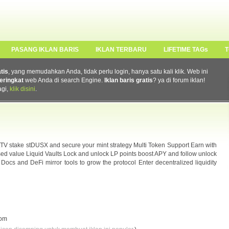
PASANG IKLAN BARIS
IKLAN TERBARU
LIFETIME TAGs
T
atis
, yang memudahkan Anda, tidak perlu login, hanya satu kali klik. Web ini
eringkat
web Anda di search Engine.
Iklan baris gratis
? ya di forum iklan!
agi,
klik disini
.
LTV stake stDUSX and secure your mint strategy Multi Token Support Earn with
 value Liquid Vaults Lock and unlock LP points boost APY and follow unlock
cs and DeFi mirror tools to grow the protocol Enter decentralized liquidity
com