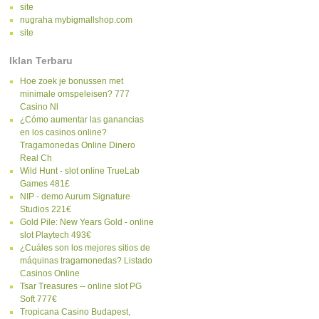
site
nugraha mybigmallshop.com
site
Iklan Terbaru
Hoe zoek je bonussen met
minimale omspeleisen? 777
Casino Nl
¿Cómo aumentar las ganancias
en los casinos online?
Tragamonedas Online Dinero
Real Ch
Wild Hunt - slot online TrueLab
Games 481£
NIP - demo Aurum Signature
Studios 221€
Gold Pile: New Years Gold - online
slot Playtech 493€
¿Cuáles son los mejores sitios de
máquinas tragamonedas? Listado
Casinos Online
Tsar Treasures -- online slot PG
Soft 777€
Tropicana Casino Budapest,