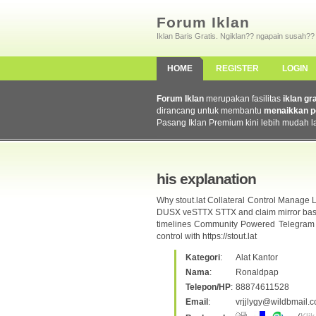
Forum Iklan
Iklan Baris Gratis. Ngiklan?? ngapain susah??
HOME
REGISTER
LOGIN
Forum Iklan
merupakan fasilitas
iklan gr
dirancang untuk membantu
menaikkan p
Pasang Iklan Premium kini lebih mudah l
his explanation
Why stout.lat Collateral Control Manage 
DUSX veSTTX STTX and claim mirror based
timelines Community Powered Telegram Do
control with https://stout.lat
Kategori
:
Alat Kantor
Nama
:
Ronaldpap
Telepon/HP
:
88874611528
Email
:
vrjjlygy@wildbmail.