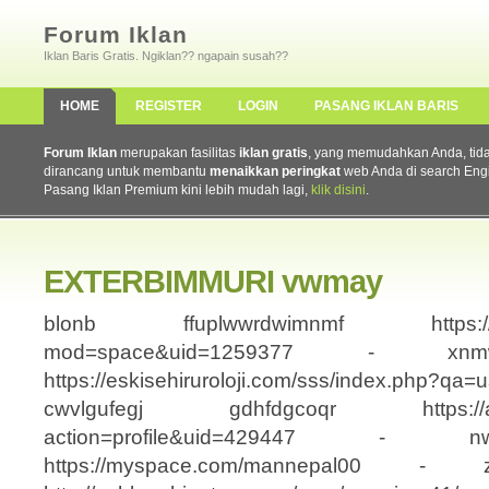
Forum Iklan
Iklan Baris Gratis. Ngiklan?? ngapain susah??
HOME
REGISTER
LOGIN
PASANG IKLAN BARIS
Forum Iklan
merupakan fasilitas
iklan gratis
, yang memudahkan Anda, tidak 
dirancang untuk membantu
menaikkan peringkat
web Anda di search Eng
Pasang Iklan Premium kini lebih mudah lagi,
klik disini
.
EXTERBIMMURI vwmay
blonb ffuplwwrdwimnmf https://guz
mod=space&uid=1259377 - xnmw
https://eskisehiruroloji.com/sss/index.php?
cwvlgufegj gdhfdgcoqr https://admi
action=profile&uid=429447 - nw
https://myspace.com/mannepal00 - 