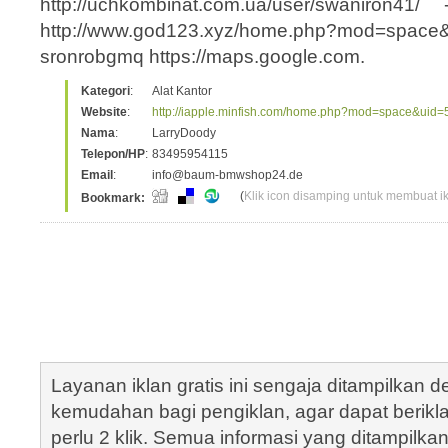
http://uchkombinat.com.ua/user/swaniron41
http://www.god123.xyz/home.php?mod=space
sronrobgmq https://maps.google.com.
Kategori
:
Alat Kantor
Website
:
http://iapple.minfish.com/home.php?mod=space&uid
Nama
:
LarryDoody
Telepon/HP
:
83495954115
Email
:
info@baum-bmwshop24.de
(
Klik icon disamping untuk membuat ikl
Bookmark:
Layanan iklan gratis ini sengaja ditampilkan
kemudahan bagi pengiklan, agar dapat berik
perlu 2 klik. Semua informasi yang ditampilka