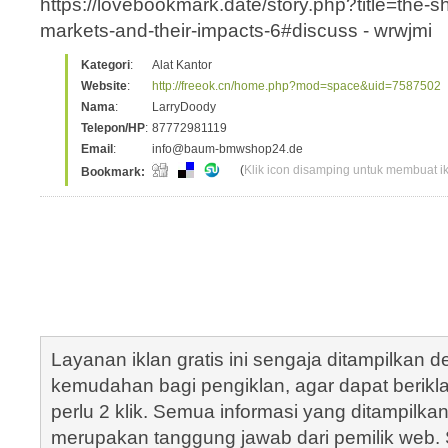
https://lovebookmark.date/story.php?title=the
markets-and-their-impacts-6#discuss - wrwjmi
Kategori
:
Alat Kantor
Website
:
http://freeok.cn/home.php?mod=space&uid=7587502
Nama
:
LarryDoody
Telepon/HP
:
87772981119
Email
:
info@baum-bmwshop24.de
(
Klik icon disamping untuk membuat ikl
Bookmark:
Layanan iklan gratis ini sengaja ditampilkan
kemudahan bagi pengiklan, agar dapat berik
perlu 2 klik. Semua informasi yang ditampilka
merupakan tanggung jawab dari pemilik web. S