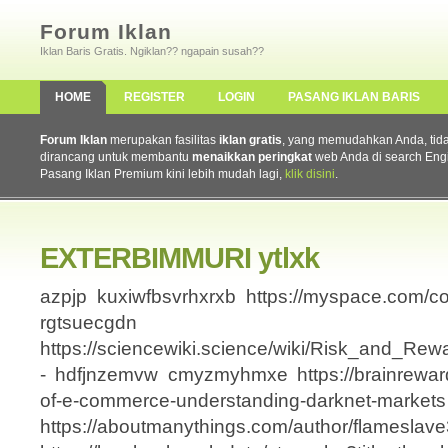
Forum Iklan
Iklan Baris Gratis. Ngiklan?? ngapain susah??
HOME
REGISTER
LOGIN
PASANG IKLAN BARIS
Forum Iklan
merupakan fasilitas
iklan gratis
, yang memudahkan Anda, tidak 
dirancang untuk membantu
menaikkan peringkat
web Anda di search Eng
Pasang Iklan Premium kini lebih mudah lagi,
klik disini
.
EXTERBIMMURI ytlxk
azpjp kuxiwfbsvrhxrxb https://myspace.com/c
rgtsuecgdn
https://sciencewiki.science/wiki/Risk_and_R
- hdfjnzemvw cmyzmyhmxe https://brainreward3
of-e-commerce-understanding-darknet-market
https://aboutmanythings.com/author/flameslave