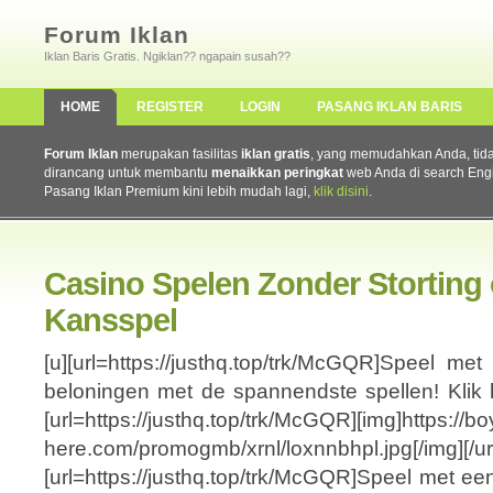
Forum Iklan
Iklan Baris Gratis. Ngiklan?? ngapain susah??
HOME
REGISTER
LOGIN
PASANG IKLAN BARIS
Forum Iklan
merupakan fasilitas
iklan gratis
, yang memudahkan Anda, tidak 
dirancang untuk membantu
menaikkan peringkat
web Anda di search Eng
Pasang Iklan Premium kini lebih mudah lagi,
klik disini
.
Casino Spelen Zonder Storting
Kansspel
[u][url=https://justhq.top/trk/McGQR]Speel me
beloningen met de spannendste spellen! Klik hi
[url=https://justhq.top/trk/McGQR][img]https://bo
here.com/promogmb/xrnl/loxnnbhpl
[url=https://justhq.top/trk/McGQR]Speel met een