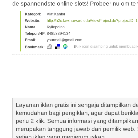
de spannendste online slots! Probeer nu om te w
Kategori
:
Alat Kantor
Website
:
http://h2o.law.harvard.edu/ViewProject.do?projectID=
Nama
:
Kyliepoino
Telepon/HP
:
84853394134
Email
:
yourmail@gmail.com
(
Klik icon disamping untuk membuat ikl
Bookmark:
Layanan iklan gratis ini sengaja ditampilkan
kemudahan bagi pengiklan, agar dapat berik
perlu 2 klik. Semua informasi yang ditampilka
merupakan tanggung jawab dari pemilik web. S
setiap iklan yang menjerumuskan.