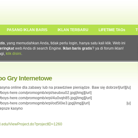
PASANG IKLAN BARIS
IKLAN TERBARU
LIFETIME TAGs
T
atis
, yang memudahkan Anda, tidak perlu login, hanya satu kali klik. Web ini
eringkat
web Anda di search Engine.
Iklan baris gratis
? ya di forum iklan!
agi,
klik disini
.
bo Gry Internetowe
w kasyna online dla zabawy lub na prawdziwe pieniądze. Baw się dobrze![/url][/u]
ps://boys-here.com/promogmb/xrpl/seubxu02.jpg[/img][/url]
ps://boys-here.com/promogmb/xrpl/4u0vqh85.jpg[/img][/url]
img]https://boys-here.com/promogmb/xrpl/od5l0ie3.jpg[/img][/url] [u]
ajlepsze kasyno
rd.edu/ViewProject.do?projectID=1260