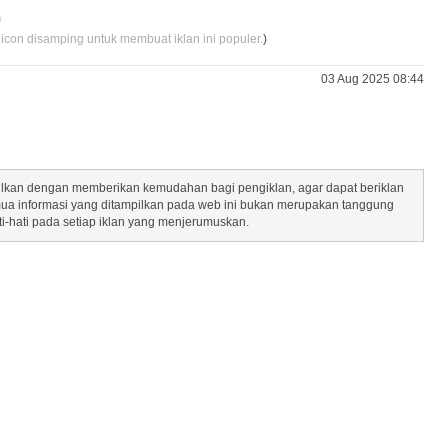
m
 icon disamping untuk membuat iklan ini populer.
)
03 Aug 2025 08:44
mpilkan dengan memberikan kemudahan bagi pengiklan, agar dapat beriklan
mua informasi yang ditampilkan pada web ini bukan merupakan tanggung
ti-hati pada setiap iklan yang menjerumuskan.