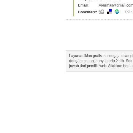
Email
:
yourmail@gmail.co
(
Klik
Bookmark:
Layanan iklan gratis ini sengaja dita
dengan mudah, hanya perlu 2 klik. Se
jawab dari pemilik web. Silahkan berha