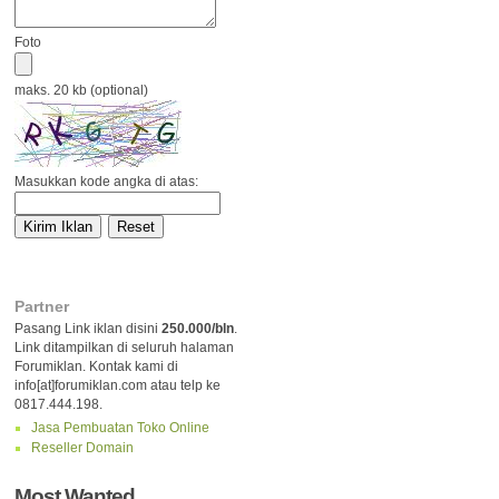
Foto
maks. 20 kb (optional)
Masukkan kode angka di atas:
Partner
Pasang Link iklan disini
250.000/bln
.
Link ditampilkan di seluruh halaman
Forumiklan. Kontak kami di
info[at]forumiklan.com atau telp ke
0817.444.198.
Jasa Pembuatan Toko Online
Reseller Domain
Most Wanted