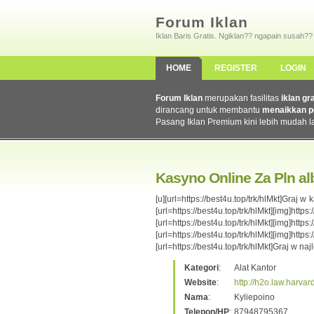
Forum Iklan
Iklan Baris Gratis. Ngiklan?? ngapain susah??
HOME
REGISTER
LOGIN
Forum Iklan
merupakan fasilitas
iklan gr
dirancang untuk membantu
menaikkan p
Pasang Iklan Premium kini lebih mudah l
Kasyno Online Za Pln al
[u][url=https://best4u.top/trk/hlMkt]Graj 
[url=https://best4u.top/trk/hlMkt][img]htt
[url=https://best4u.top/trk/hlMkt][img]htt
[url=https://best4u.top/trk/hlMkt][
[url=https://best4u.top/trk/hlMkt]Graj w n
Kategori
:
Alat Kantor
Website
:
http://h2o.law.harva
Nama
:
Kyliepoino
Telepon/HP
:
87948795367