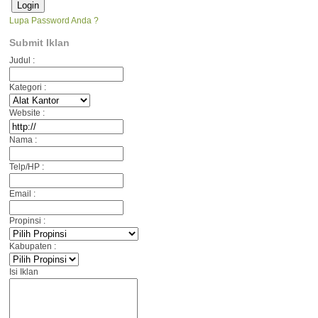
Lupa Password Anda ?
Submit Iklan
Judul :
Kategori :
Website :
Nama :
Telp/HP :
Email :
Propinsi :
Kabupaten :
Isi Iklan