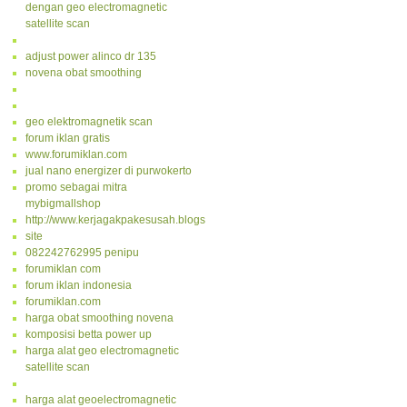
dengan geo electromagnetic
satellite scan
adjust power alinco dr 135
novena obat smoothing
geo elektromagnetik scan
forum iklan gratis
www.forumiklan.com
jual nano energizer di purwokerto
promo sebagai mitra
mybigmallshop
http://www.kerjagakpakesusah.blogspot.com/
site
082242762995 penipu
forumiklan com
forum iklan indonesia
forumiklan.com
harga obat smoothing novena
komposisi betta power up
harga alat geo electromagnetic
satellite scan
harga alat geoelectromagnetic