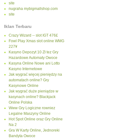
site
nugraha mybigmallshop.com
site
Iklan Terbaru
Crazy Wizard -- slot IGT 476£
Fowl Play Xmas slot online WMG
227¥
Kasyno Depozyt 10 Zł tez Gry
Hazardowe Automaty Owoce
Kasyna Online Nowe ani Lotto
Kasyno Internetowe
Jak wygrać więcej pieniędzy na
automatach online? Gry
Kasynowe Online
Jak wygrać duże pieniądze w
kasynach online? Blackjack
Online Polska
Www Gry Logiczne rowniez
Legalne Maszyny Online
Hot Spot Online oraz Gry Online
Na 2
Gra W Karty Online, Jednoreki
Bandyta Owoce