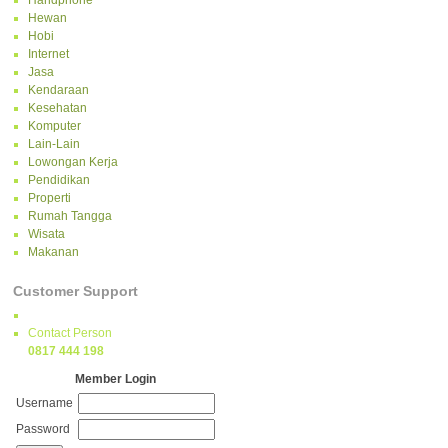
Handphone
Hewan
Hobi
Internet
Jasa
Kendaraan
Kesehatan
Komputer
Lain-Lain
Lowongan Kerja
Pendidikan
Properti
Rumah Tangga
Wisata
Makanan
Customer Support
Contact Person
0817 444 198
Member Login
Username
Password