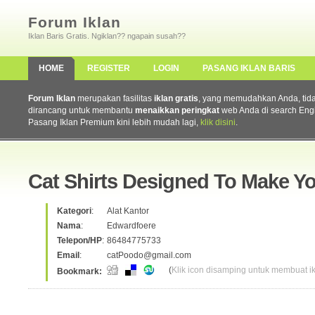
Forum Iklan
Iklan Baris Gratis. Ngiklan?? ngapain susah??
HOME
REGISTER
LOGIN
PASANG IKLAN BARIS
Forum Iklan
merupakan fasilitas
iklan gratis
, yang memudahkan Anda, tidak 
dirancang untuk membantu
menaikkan peringkat
web Anda di search Eng
Pasang Iklan Premium kini lebih mudah lagi,
klik disini
.
Cat Shirts Designed To Make Y
Kategori
:
Alat Kantor
Nama
:
Edwardfoere
Telepon/HP
:
86484775733
Email
:
catPoodo@gmail.com
(
Klik icon disamping untuk membuat ikl
Bookmark: