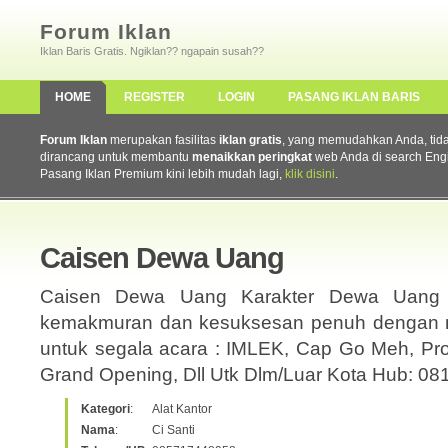
Forum Iklan
Iklan Baris Gratis. Ngiklan?? ngapain susah??
HOME
REGISTER
LOGIN
PASANG IKLAN BARIS
Forum Iklan
merupakan fasilitas
iklan gratis
, yang memudahkan Anda, tidak 
dirancang untuk membantu
menaikkan peringkat
web Anda di search Eng
Pasang Iklan Premium kini lebih mudah lagi,
klik disini
.
Caisen Dewa Uang
Caisen Dewa Uang Karakter Dewa Uang 
kemakmuran dan kesuksesan penuh dengan m
untuk segala acara : IMLEK, Cap Go Meh, Pr
Grand Opening, Dll Utk Dlm/Luar Kota Hub: 0
Kategori
:
Alat Kantor
Nama
:
Ci Santi