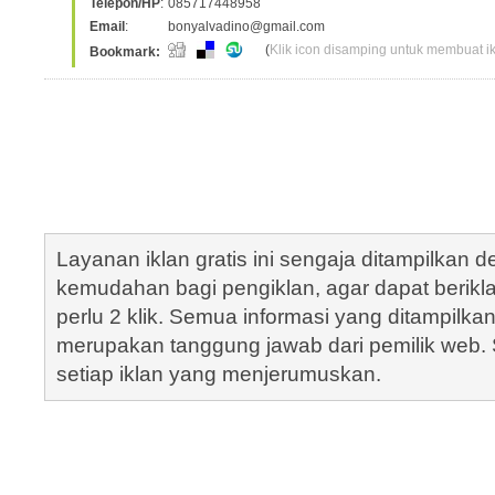
Telepon/HP
:
085717448958
Email
:
bonyalvadino@gmail.com
(
Klik icon disamping untuk membuat ikl
Bookmark:
Layanan iklan gratis ini sengaja ditampilkan
kemudahan bagi pengiklan, agar dapat berik
perlu 2 klik. Semua informasi yang ditampilka
merupakan tanggung jawab dari pemilik web. S
setiap iklan yang menjerumuskan.