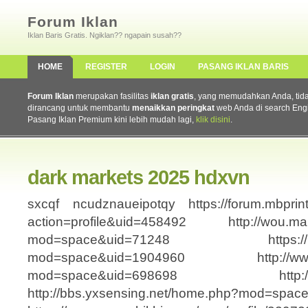
Forum Iklan
Iklan Baris Gratis. Ngiklan?? ngapain susah??
HOME
REGISTER
LOGIN
PASANG IKLAN BARIS
Forum Iklan
merupakan fasilitas
iklan gratis
, yang memudahkan Anda, tidak 
dirancang untuk membantu
menaikkan peringkat
web Anda di search Eng
Pasang Iklan Premium kini lebih mudah lagi,
klik disini
.
dark markets 2025 hdxvn
sxcqf ncudznaueipotqy https://forum.mbprin
action=profile&uid=458492 http://wou.mal
mod=space&uid=71248 https://bbs.
mod=space&uid=1904960 http://www.
mod=space&uid=698698 http://www.s
http://bbs.yxsensing.net/home.php?mod=spa