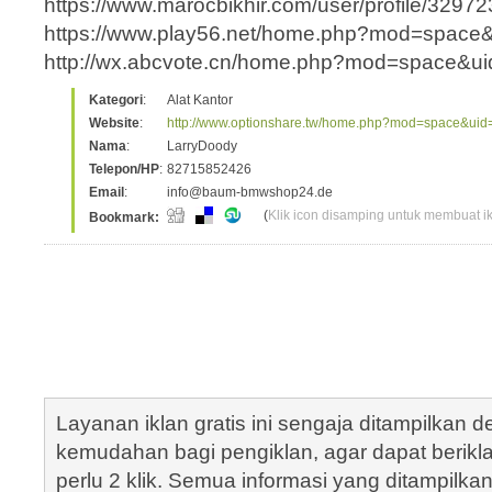
https://www.marocbikhir.com/user/profile/32972
https://www.play56.net/home.php?mod=space
http://wx.abcvote.cn/home.php?mod=space&u
Kategori
:
Alat Kantor
Website
:
http://www.optionshare.tw/home.php?mod=space&ui
Nama
:
LarryDoody
Telepon/HP
:
82715852426
Email
:
info@baum-bmwshop24.de
(
Klik icon disamping untuk membuat ikl
Bookmark:
Layanan iklan gratis ini sengaja ditampilkan
kemudahan bagi pengiklan, agar dapat berik
perlu 2 klik. Semua informasi yang ditampilka