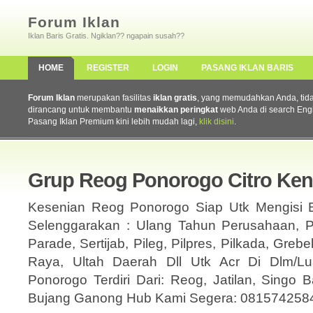
Forum Iklan
Iklan Baris Gratis. Ngiklan?? ngapain susah??
HOME
REGISTER
LOGIN
PASANG IKLAN BARIS
Forum Iklan
merupakan fasilitas
iklan gratis
, yang memudahkan Anda, tidak 
dirancang untuk membantu
menaikkan peringkat
web Anda di search Eng
Pasang Iklan Premium kini lebih mudah lagi,
klik disini
.
Grup Reog Ponorogo Citro Ke
Kesenian Reog Ponorogo Siap Utk Mengisi 
Selenggarakan : Ulang Tahun Perusahaan, P
Parade, Sertijab, Pileg, Pilpres, Pilkada, Gre
Raya, Ultah Daerah Dll Utk Acr Di Dlm/Lu
Ponorogo Terdiri Dari: Reog, Jatilan, Singo B
Bujang Ganong Hub Kami Segera: 0815742584