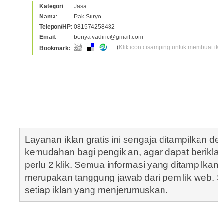
Kategori
:
Jasa
Nama
:
Pak Suryo
Telepon/HP
:
081574258482
Email
:
bonyalvadino@gmail.com
(
Klik icon disamping untuk membuat ikl
Bookmark:
Layanan iklan gratis ini sengaja ditampilkan
kemudahan bagi pengiklan, agar dapat berik
perlu 2 klik. Semua informasi yang ditampilka
merupakan tanggung jawab dari pemilik web. S
setiap iklan yang menjerumuskan.