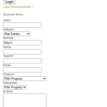
Lupa Password Anda ?
Submit Iklan
Judul :
Kategori :
Website :
Nama :
Telp/HP :
Email :
Propinsi :
Kabupaten :
Isi Iklan