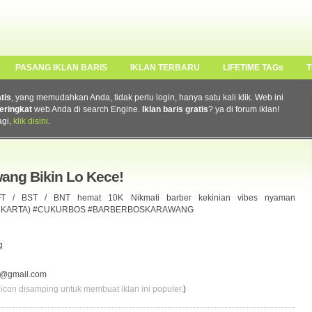
PASANG IKLAN BARIS
IKLAN TERBARU
LIFETIME TAGs
T
atis
, yang memudahkan Anda, tidak perlu login, hanya satu kali klik. Web ini
eringkat
web Anda di search Engine.
Iklan baris gratis
? ya di forum iklan!
agi,
klik disini
.
ang Bikin Lo Kece!
T / BST / BNT hemat 10K Nikmati barber kekinian vibes nyaman
YUKARTA) #CUKURBOS #BARBERBOSKARAWANG
g
g@gmail.com
 icon disamping untuk membuat iklan ini populer.
)