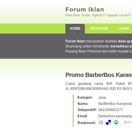
Forum Iklan
Iklan Baris Gratis. Ngiklan?? ngapain susah??
HOME
REGISTER
LOGIN
Forum Iklan
merupakan fasilitas
iklan gr
dirancang untuk membantu
menaikkan p
Pasang Iklan Premium kini lebih mudah l
Promo BarberBos Karaw
Cukur ganteng cuma 45K Paket BF
JL.KERTABUMI(SEBRANG IGD RS BA
Kategori
:
Jasa
Nama
:
BarBerBos Karawan
Telepon/HP
:
082299942377
Email
:
barberbos.karawan
(
Klik
Bookmark: