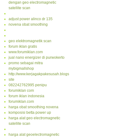
dengan geo electromagnetic
satellite scan
adjust power alinco dr 135
novena obat smoothing
geo elektromagnetik scan
forum iklan gratis
www.forumiklan.com
jual nano energizer di purwokerto
promo sebagai mitra
mybigmallshop
http://www.kerjagakpakesusah.blogspot.com/
site
082242762995 penipu
forumiklan com
forum iklan indonesia
forumiklan.com
harga obat smoothing novena
komposisi betta power up
harga alat geo electromagnetic
satellite scan
harga alat geoelectromagnetic