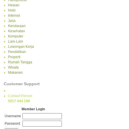
Handphone
Hewan
Hobi
Internet
Jasa
Kendaraan
Kesehatan
Komputer
Lain-Lain
Lowongan Kerja
Pendidikan
Properti
Rumah Tangga
Wisata
Makanan
Customer Support
Contact Person
0817 444 198
Member Login
Username
Password