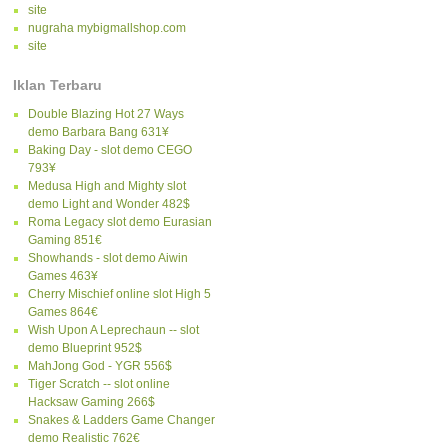
site
nugraha mybigmallshop.com
site
Iklan Terbaru
Double Blazing Hot 27 Ways
demo Barbara Bang 631¥
Baking Day - slot demo CEGO
793¥
Medusa High and Mighty slot
demo Light and Wonder 482$
Roma Legacy slot demo Eurasian
Gaming 851€
Showhands - slot demo Aiwin
Games 463¥
Cherry Mischief online slot High 5
Games 864€
Wish Upon A Leprechaun -- slot
demo Blueprint 952$
MahJong God - YGR 556$
Tiger Scratch -- slot online
Hacksaw Gaming 266$
Snakes & Ladders Game Changer
demo Realistic 762€