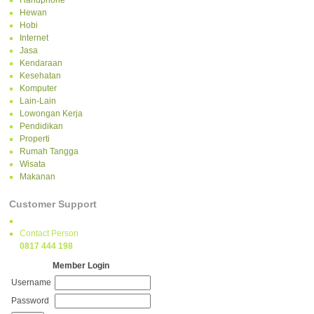
Handphone
Hewan
Hobi
Internet
Jasa
Kendaraan
Kesehatan
Komputer
Lain-Lain
Lowongan Kerja
Pendidikan
Properti
Rumah Tangga
Wisata
Makanan
Customer Support
Contact Person
0817 444 198
Member Login
Username
Password