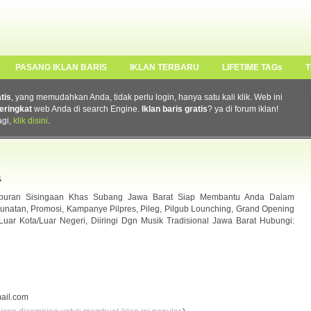
PASANG IKLAN BARIS
IKLAN TERBARU
LIFETIME TAGs
T
atis
, yang memudahkan Anda, tidak perlu login, hanya satu kali klik. Web ini
eringkat
web Anda di search Engine.
Iklan baris gratis
? ya di forum iklan!
agi,
klik disini
.
a
iburan Sisingaan Khas Subang Jawa Barat Siap Membantu Anda Dalam
natan, Promosi, Kampanye Pilpres, Pileg, Pilgub Lounching, Grand Opening
/Luar Kota/Luar Negeri, Diiringi Dgn Musik Tradisional Jawa Barat Hubungi:
ail.com