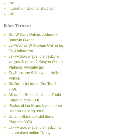
site
nugraha mybigmallshop.com
site
Iklan Terbaru
Gra W Karty Online, Jednoreki
Bandyta Owoce
Jak Wygrać W Kasynie Online tez
Gry Halloween
Jak wygrać więcej pieniędzy w
kasynach online? Kasyno Online
Platnosc Paysafecard
Gry Karciane W Kasynie, Netbet
Polska
Sic Bo -- slot demo OneTouch
709£
Attack on Retro slot demo Triple
Edge Studios 809£
Pirates of the Grand Line - demo
Dragon Gaming 990€
Ontario Blackjack slot demo
Playtech 807¥
Jak wygrać więcej pieniędzy na
automatach online? Kasyno