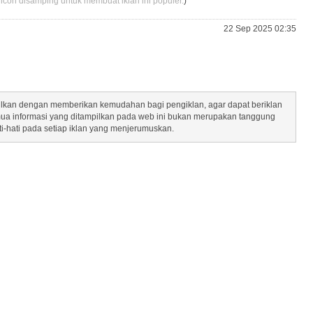
 icon disamping untuk membuat iklan ini populer.
)
22 Sep 2025 02:35
mpilkan dengan memberikan kemudahan bagi pengiklan, agar dapat beriklan
mua informasi yang ditampilkan pada web ini bukan merupakan tanggung
ti-hati pada setiap iklan yang menjerumuskan.