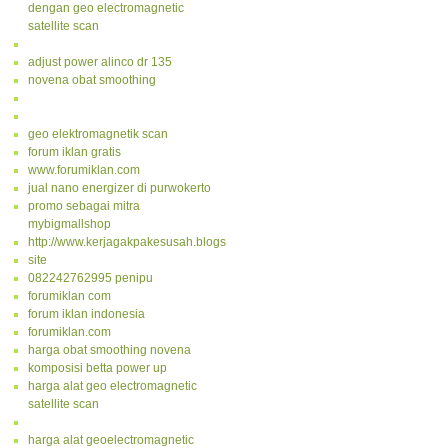
dengan geo electromagnetic
satellite scan
adjust power alinco dr 135
novena obat smoothing
geo elektromagnetik scan
forum iklan gratis
www.forumiklan.com
jual nano energizer di purwokerto
promo sebagai mitra
mybigmallshop
http://www.kerjagakpakesusah.blogspot.com/
site
082242762995 penipu
forumiklan com
forum iklan indonesia
forumiklan.com
harga obat smoothing novena
komposisi betta power up
harga alat geo electromagnetic
satellite scan
harga alat geoelectromagnetic