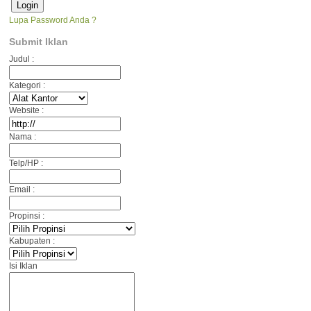
Lupa Password Anda ?
Submit Iklan
Judul :
Kategori :
Website :
Nama :
Telp/HP :
Email :
Propinsi :
Kabupaten :
Isi Iklan