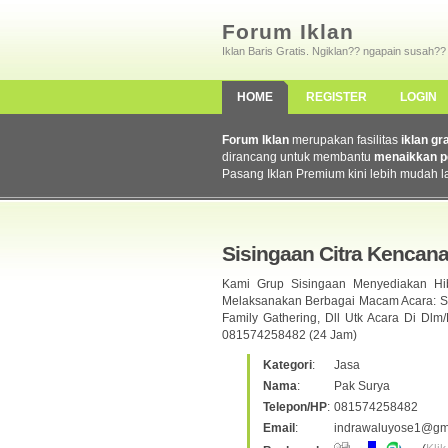
Forum Iklan
Iklan Baris Gratis. Ngiklan?? ngapain susah??
HOME
REGISTER
LOGIN
Forum Iklan
merupakan fasilitas
iklan gr
dirancang untuk membantu
menaikkan p
Pasang Iklan Premium kini lebih mudah l
Sisingaan Citra Kencan
Kami Grup Sisingaan Menyediakan H
Melaksanakan Berbagai Macam Acara: Su
Family Gathering, Dll Utk Acara Di Dlm
081574258482 (24 Jam)
Kategori
:
Jasa
Nama
:
Pak Surya
Telepon/HP
:
081574258482
Email
:
indrawaluyose1@gm