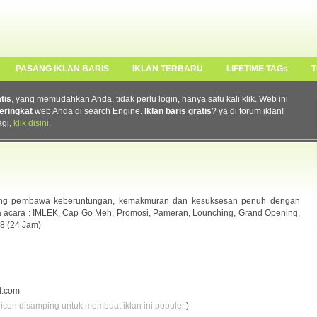
PASANG IKLAN BARIS
IKLAN TERBARU
LIFETIME TAGs
T
atis
, yang memudahkan Anda, tidak perlu login, hanya satu kali klik. Web ini
eringkat
web Anda di search Engine.
Iklan baris gratis
? ya di forum iklan!
agi,
klik disini
.
ng pembawa keberuntungan, kemakmuran dan kesuksesan penuh dengan
a acara : IMLEK, Cap Go Meh, Promosi, Pameran, Lounching, Grand Opening,
8 (24 Jam)
l.com
 icon disamping untuk membuat iklan ini populer.
)