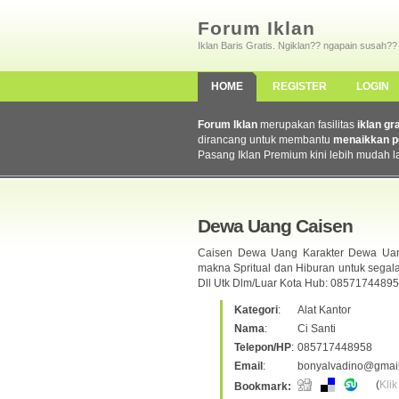
Forum Iklan
Iklan Baris Gratis. Ngiklan?? ngapain susah??
HOME
REGISTER
LOGIN
Forum Iklan
merupakan fasilitas
iklan gr
dirancang untuk membantu
menaikkan p
Pasang Iklan Premium kini lebih mudah l
Dewa Uang Caisen
Caisen Dewa Uang Karakter Dewa Ua
makna Spritual dan Hiburan untuk segal
Dll Utk Dlm/Luar Kota Hub: 08571744895
Kategori
:
Alat Kantor
Nama
:
Ci Santi
Telepon/HP
:
085717448958
Email
:
bonyalvadino@gmai
(
Klik
Bookmark: