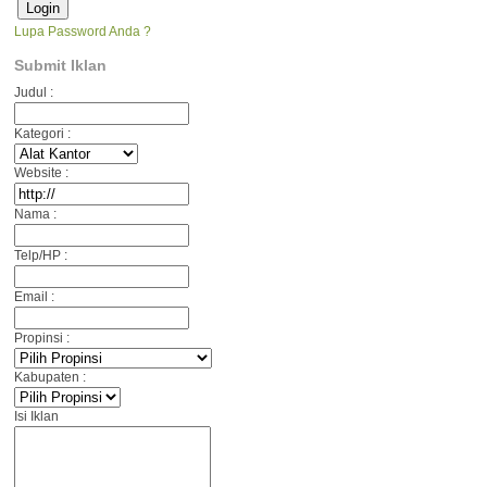
Lupa Password Anda ?
Submit Iklan
Judul :
Kategori :
Website :
Nama :
Telp/HP :
Email :
Propinsi :
Kabupaten :
Isi Iklan