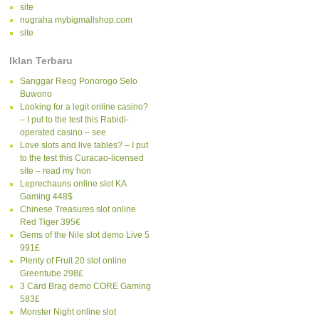
site
nugraha mybigmallshop.com
site
Iklan Terbaru
Sanggar Reog Ponorogo Selo
Buwono
Looking for a legit online casino?
– I put to the test this Rabidi-
operated casino – see
Love slots and live tables? – I put
to the test this Curacao-licensed
site – read my hon
Leprechauns online slot KA
Gaming 448$
Chinese Treasures slot online
Red Tiger 395€
Gems of the Nile slot demo Live 5
991£
Plenty of Fruit 20 slot online
Greentube 298£
3 Card Brag demo CORE Gaming
583£
Monster Night online slot