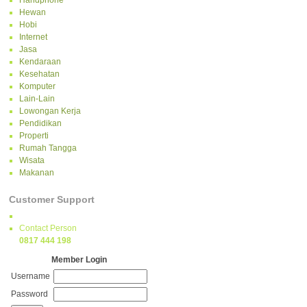
Handphone
Hewan
Hobi
Internet
Jasa
Kendaraan
Kesehatan
Komputer
Lain-Lain
Lowongan Kerja
Pendidikan
Properti
Rumah Tangga
Wisata
Makanan
Customer Support
Contact Person
0817 444 198
Member Login
Username
Password