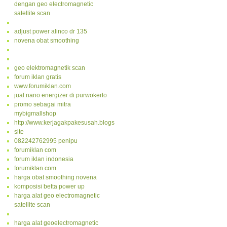
dengan geo electromagnetic
satellite scan
adjust power alinco dr 135
novena obat smoothing
geo elektromagnetik scan
forum iklan gratis
www.forumiklan.com
jual nano energizer di purwokerto
promo sebagai mitra
mybigmallshop
http://www.kerjagakpakesusah.blogspot.com/
site
082242762995 penipu
forumiklan com
forum iklan indonesia
forumiklan.com
harga obat smoothing novena
komposisi betta power up
harga alat geo electromagnetic
satellite scan
harga alat geoelectromagnetic