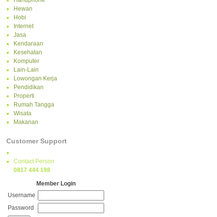
Handphone
Hewan
Hobi
Internet
Jasa
Kendaraan
Kesehatan
Komputer
Lain-Lain
Lowongan Kerja
Pendidikan
Properti
Rumah Tangga
Wisata
Makanan
Customer Support
Contact Person
0817 444 198
Member Login
Username
Password