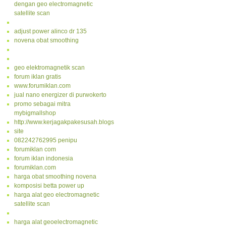
dengan geo electromagnetic
satellite scan
adjust power alinco dr 135
novena obat smoothing
geo elektromagnetik scan
forum iklan gratis
www.forumiklan.com
jual nano energizer di purwokerto
promo sebagai mitra
mybigmallshop
http://www.kerjagakpakesusah.blogspot.com/
site
082242762995 penipu
forumiklan com
forum iklan indonesia
forumiklan.com
harga obat smoothing novena
komposisi betta power up
harga alat geo electromagnetic
satellite scan
harga alat geoelectromagnetic