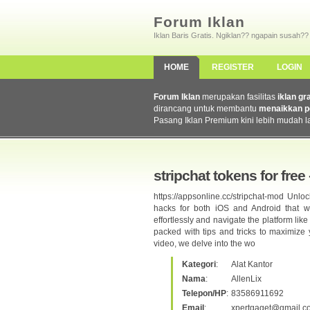
Forum Iklan
Iklan Baris Gratis. Ngiklan?? ngapain susah??
HOME
REGISTER
LOGIN
Forum Iklan
merupakan fasilitas
iklan gr
dirancang untuk membantu
menaikkan p
Pasang Iklan Premium kini lebih mudah l
stripchat tokens for free
https://appsonline.cc/stripchat-mod Unlo
hacks for both iOS and Android that w
effortlessly and navigate the platform li
packed with tips and tricks to maximize
video, we delve into the wo
Kategori
:
Alat Kantor
Nama
:
AllenLix
Telepon/HP
:
83586911692
Email
:
xpertgaget@gmail.c