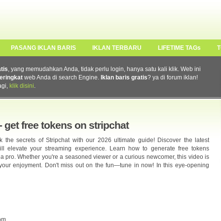
PASANG IKLAN BARIS
IKLAN TERBARU
LIFETIME TAGs
T
atis
, yang memudahkan Anda, tidak perlu login, hanya satu kali klik. Web ini
eringkat
web Anda di search Engine.
Iklan baris gratis
? ya di forum iklan!
agi,
klik disini
.
 - get free tokens on stripchat
ck the secrets of Stripchat with our 2026 ultimate guide! Discover the latest
ill elevate your streaming experience. Learn how to generate free tokens
ke a pro. Whether you're a seasoned viewer or a curious newcomer, this video is
 your enjoyment. Don't miss out on the fun—tune in now! In this eye-opening
om