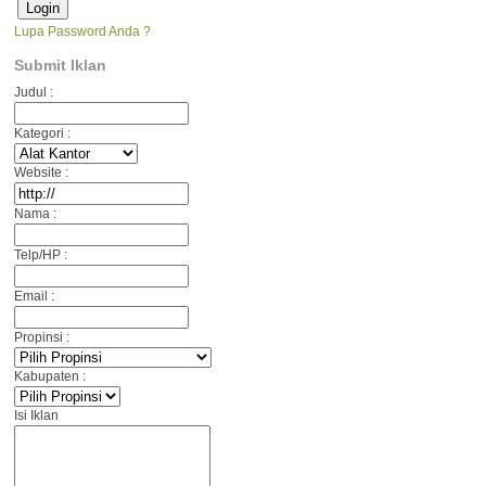
Lupa Password Anda ?
Submit Iklan
Judul :
Kategori :
Website :
Nama :
Telp/HP :
Email :
Propinsi :
Kabupaten :
Isi Iklan