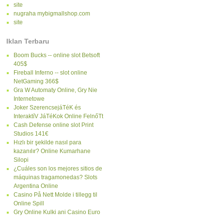
site
nugraha mybigmallshop.com
site
Iklan Terbaru
Boom Bucks -- online slot Betsoft
405$
Fireball Inferno -- slot online
NetGaming 366$
Gra W Automaty Online, Gry Nie
Internetowe
Joker SzerencsejáTéK és
InteraktíV JáTéKok Online FelnőTt
Cash Defense online slot Print
Studios 141€
Hızlı bir şekilde nasıl para
kazanılır? Online Kumarhane
Silopi
¿Cuáles son los mejores sitios de
máquinas tragamonedas? Slots
Argentina Online
Casino På Nett Molde i tillegg til
Online Spill
Gry Online Kulki ani Casino Euro